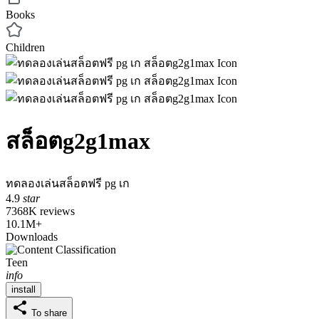
Books
Children
สล็อตg2g1max
ทดลองเล่นสล็อตฟรี pg เก
4.9
star
7368K reviews
10.1M+
Downloads
Teen
info
install
To share