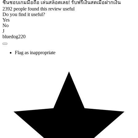
ชื่นชอบเกมมือถือ เล่นสล็อตเลย! รับฟรีเงินสดเมื่อฝากเงิน
2392 people found this review useful
Do you find it useful?
Yes
No
J
bluedog220
Flag as inappropriate