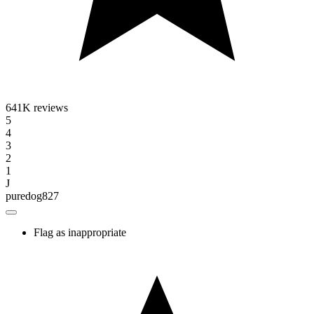
641K reviews
5
4
3
2
1
J
puredog827
Flag as inappropriate