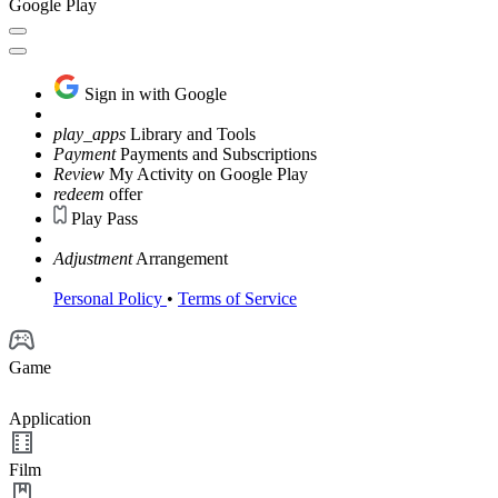
Google Play
Sign in with Google
play_apps
Library and Tools
Payment
Payments and Subscriptions
Review
My Activity on Google Play
redeem
offer
Play Pass
Adjustment
Arrangement
Personal Policy
•
Terms of Service
Game
Application
Film