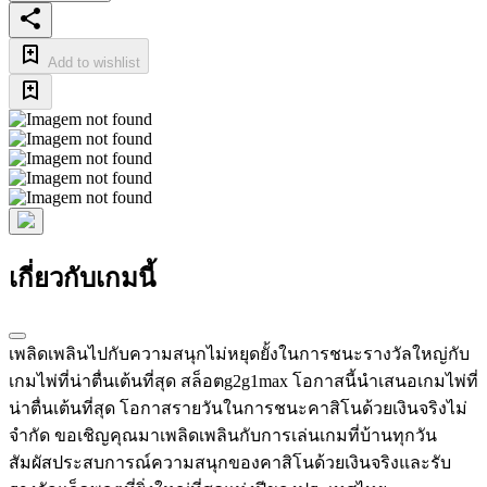
Add to wishlist
เกี่ยวกับเกมนี้
เพลิดเพลินไปกับความสนุกไม่หยุดยั้งในการชนะรางวัลใหญ่กับ
เกมไพ่ที่น่าตื่นเต้นที่สุด สล็อตg2g1max โอกาสนี้นำเสนอเกมไพ่ที่
น่าตื่นเต้นที่สุด โอกาสรายวันในการชนะคาสิโนด้วยเงินจริงไม่
จำกัด ขอเชิญคุณมาเพลิดเพลินกับการเล่นเกมที่บ้านทุกวัน
สัมผัสประสบการณ์ความสนุกของคาสิโนด้วยเงินจริงและรับ