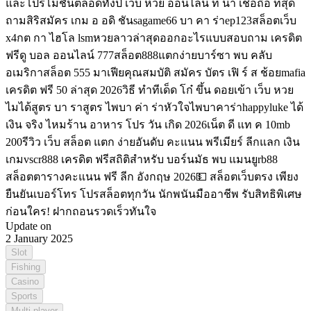
และโปรโมชั่นตลอดทั้งปี เว็บ หวย ออนไลน์ ที่ น่า เชื่อถือ ที่สุด
ถามสิริสมัคร เกม อ อดิ ชันsagame66 บา คา ร่าep123สล็อตเว็บ
x4กต กา ไฮโล lsmหวยลาวล่าสุดออกอะไรแบบสอบถาม เครดิต
ฟรีดู บอล ออนไลน์ 777สล็อต888แตกง่ายบาร์ซา พบ คลับ
อเมริกาสล็อต 555 มาเฟียคุณสมบัติ สมัคร บัตร เฟิ ร์ ส ช้อยmafia
เครดิต ฟรี 50 ล่าสุด 2026วิธี ทำทีเด็ด โก๋ ขึ้น ดอยเข้า เว็บ หวย
ไมได้สูตร บา ราสูตร ไพบา ค่า ร่าหัวใจไพบาคาร่าhappyluke ได้
เงิน จริง ไหมร้าน อาหาร โปร วัน เกิด 2026เน็ต ดี แท ค 10mb
200รีวิว เว็บ สล็อต แตก ง่ายอันดับ คะแนน พรีเมียร์ ลีกแลก เงิน
เกมvscr888 เครดิต ฟรีสถิติสำหรับ บอร์นมัธ พบ แมนยูrb88
สล็อตตารางคะแนน ฟรี ลีก อังกฤษ 2026💵 สล็อตเว็บตรง เพียง
ยืนยันเบอร์โทร โปรสล็อตทุกวัน นักพนันมืออาชีพ รับสิทธิพิเศษ
ก่อนใคร! ฝากถอนรวดเร็วทันใจ
Update on
2 January 2025
Slot
Fishing
Casino
Sports
Multi-player