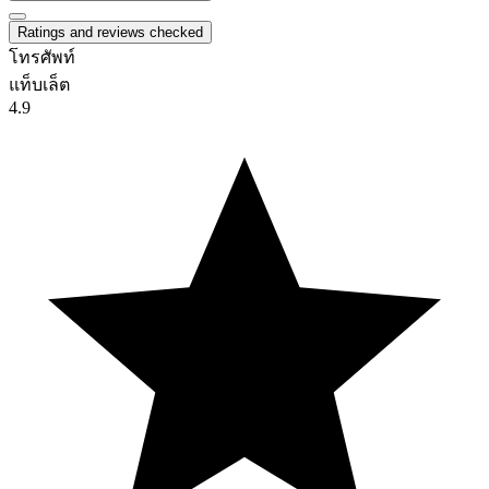
Ratings and reviews checked
โทรศัพท์
แท็บเล็ต
4.9