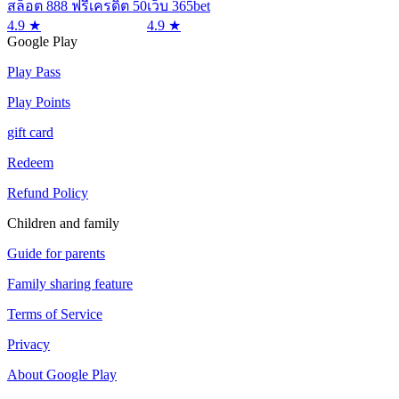
สล็อต 888 ฟรีเครดิต 50
เว็บ 365bet
4.9 ★
4.9 ★
Google Play
Play Pass
Play Points
gift card
Redeem
Refund Policy
Children and family
Guide for parents
Family sharing feature
Terms of Service
Privacy
About Google Play