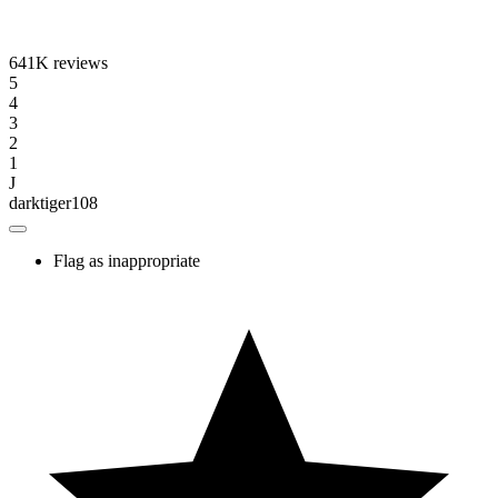
641K reviews
5
4
3
2
1
J
darktiger108
Flag as inappropriate