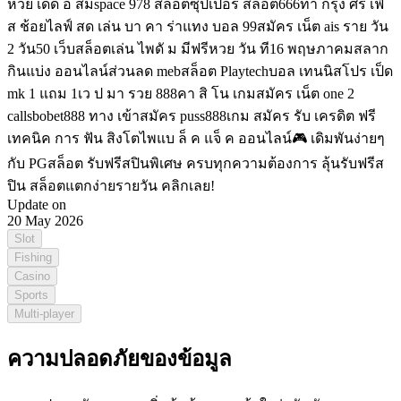
หวย เด็ด อ ส้มspace 978 สล็อตซุปเปอร์ สล็อต666ทํา กรุง ศรี เฟิ
ส ช้อยไลฟ์ สด เล่น บา คา ร่าแทง บอล 99สมัคร เน็ต ais ราย วัน
2 วัน50 เว็บสล็อตเล่น ไพดั ม มีฟรีหวย วัน ที16 พฤษภาคมสลาก
กินแบ่ง ออนไลน์ส่วนลด mebสล็อต Playtechบอล เทนนิสโปร เป็ด
mk 1 แถม 1เว ป มา รวย 888คา สิ โน เกมสมัคร เน็ต one 2
callsbobet888 ทาง เข้าสมัคร puss888เกม สมัคร รับ เครดิต ฟรี
เทคนิค การ ฟัน สิงโตไพแบ ล็ ค แจ็ ค ออนไลน์🎮 เดิมพันง่ายๆ
กับ PGสล็อต รับฟรีสปินพิเศษ ครบทุกความต้องการ ลุ้นรับฟรีส
ปิน สล็อตแตกง่ายรายวัน คลิกเลย!
Update on
20 May 2026
Slot
Fishing
Casino
Sports
Multi-player
ความปลอดภัยของข้อมูล