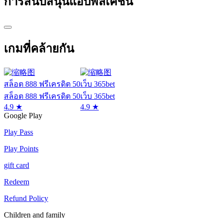
การสนับสนุนแอปพลิเคชัน
เกมที่คล้ายกัน
สล็อต 888 ฟรีเครดิต 50
เว็บ 365bet
สล็อต 888 ฟรีเครดิต 50
เว็บ 365bet
4.9 ★
4.9 ★
Google Play
Play Pass
Play Points
gift card
Redeem
Refund Policy
Children and family