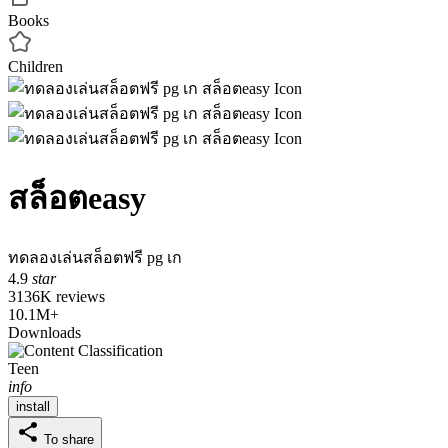
Books
Children
สล็อตeasy
ทดลองเล่นสล็อตฟรี pg เก
4.9
star
3136K reviews
10.1M+
Downloads
Teen
info
install
To share