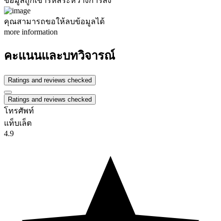
ข้อมูลถูกเข้ารหัสระหว่างการส่ง
คุณสามารถขอให้ลบข้อมูลได้
more information
คะแนนและบทวิจารณ์
Ratings and reviews checked
Ratings and reviews checked
โทรศัพท์
แท็บเล็ต
4.9