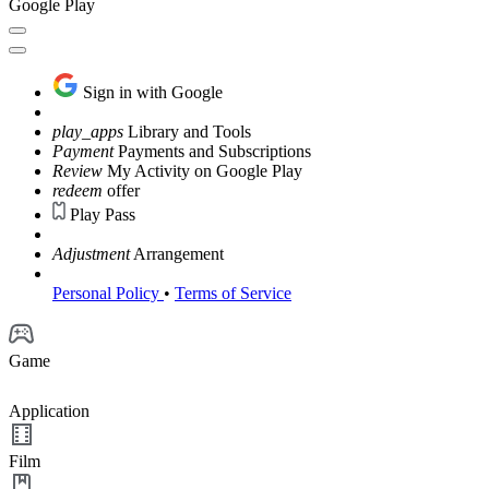
Google Play
Sign in with Google
play_apps
Library and Tools
Payment
Payments and Subscriptions
Review
My Activity on Google Play
redeem
offer
Play Pass
Adjustment
Arrangement
Personal Policy
•
Terms of Service
Game
Application
Film