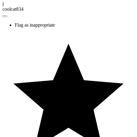
j
coolcat834
Flag as inappropriate