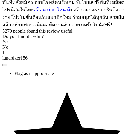
ทันทีหลังสมัคร ตอบโจทย์คนรักเกม รับโบนัสฟรีทันที! สล็อต
โปรดีสุดในไทย
สล็อต ค่าย ไหน ดี
♦️ สล็อตมาแรง การันตีแตก
ง่าย โปรโมชั่นต้อนรับสมาชิกใหม่ ร่วมสนุกได้ทุกวัน สายปั่น
สล็อตห้ามพลาด ติดต่อทีมงานง่ายดาย กดรับโบนัสฟรี!
5270 people found this review useful
Do you find it useful?
Yes
No
J
lunartiger156
Flag as inappropriate