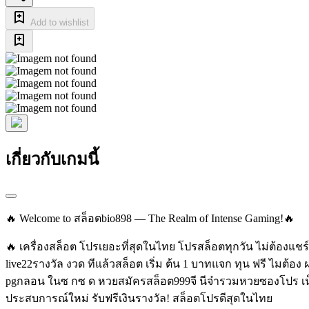
Add to wishlist
เกี่ยวกับเกมนี้
🔥 Welcome to สล็อตbio898 — The Realm of Intense Gaming!🔥
🔥 เครื่องสล็อต โปรเยอะที่สุดในไทย โปรสล็อตทุกวัน ไม่ต้องแชร์
live22รางวัล งวด ทีแล้วสล็อต เริ่ม ต้น 1 บาทแจก ทุน ฟรี ไมต้อง 
pgกลอน ในซ กซ ด หวยสมัครสล็อต999จี นีจ๋ารวมหวยซองโปร เน็ต a
ประสบการณ์ใหม่ รับฟรีเงินรางวัล! สล็อตโปรดีสุดในไทย