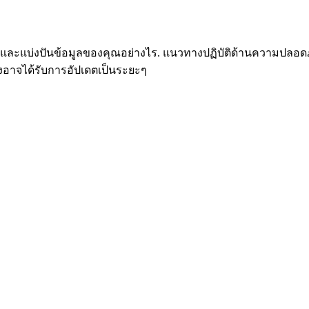
และแบ่งปันข้อมูลของคุณอย่างไร.
แนวทางปฏิบัติด้านความปลอดภั
่งอาจได้รับการอัปเดตเป็นระยะๆ