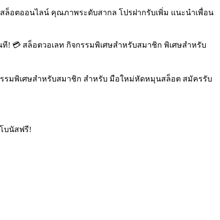
 ♥️ สล็อตออนไลน์ คุณภาพระดับสากล โปรฝากรับเพิ่ม แนะนำเพื่อน
ันที! 💳 สล็อตวอเลท กิจกรรมพิเศษสำหรับสมาชิก พิเศษสำหรับ
กรรมพิเศษสำหรับสมาชิก สำหรับ มือใหม่หัดหมุนสล็อต สมัครรับ
โบนัสฟรี!