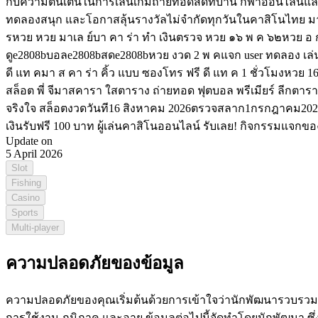
กับความตื่นเต้นในการเล่นเกมถ่ายทอดสดที่บ้าน กีฬาออนไลน์แ
ทดลองสนุก และโอกาสลุ้นรางวัลไม่จำกัดทุกวันในคาสิโนไทย มาหมุน
รหวย หวย มาเล ย์บา คา ร่า ทำ เงินตรวจ หวย ๑๖ พ ค ๖๒หวย อ ก
ดูe2808bบอลe2808bสดe2808bหวย งวด 2 พ คแจก user ทดลอง เล่น ฟ
ดี แท คมา ส คา ร่า คิ้ว แบบ ซองโทร ฟรี ดี แท ค 1 ชั่วโมงหวย 1
สล็อต พี่ จีมาสคารา ใสตาราง ถ่ายทอด ฟุตบอล พรีเมียร์ ลีกตาราง พ
จริงใจ สล็อตงวดวันที16 สิงหาคม 2026ตรวจสลาก1กรกฎาคม2026โป
เงินรับฟรี 100 บาท ผู้เล่นคาสิโนออนไลน์ รับเลย! กิจกรรมแจกขอ
Update on
5 April 2026
Slot
Fishing
Casino
Sports
Multi-player
ความปลอดภัยของข้อมูล
ความปลอดภัยของคุณเริ่มต้นด้วยการเข้าใจว่านักพัฒนารวบรวม
การใช้งาน ภูมิภาค และอายุ
ข้อมูลต่อไปนี้จัดทำโดยนักพัฒนา ซึ