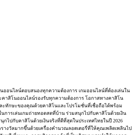
โนออนไลน์ตอบสนองทุกความต้องการ เกมออนไลน์ที่ต้องเล่นใน
ไลน์และคาสิโนออนไลน์รองรับทุกความต้องการ โอกาสทางคาสิโน
ะทักษะของคุณด้วยคาสิโนและโปรโมชั่นที่เชื่อถือได้พร้อม
นการเล่นเกมถ่ายทอดสดที่บ้าน ร่วมสนุกไปกับคาสิโนด้วยเงิน
สนุกไปกับคาสิโนด้วยเงินจริงที่ดีที่สุดในประเทศไทยในปี 2026
รางวัลมากขึ้นด้วยเครื่องคำนวณลอตเตอรี่ที่ให้คุณเพลิดเพลินไป