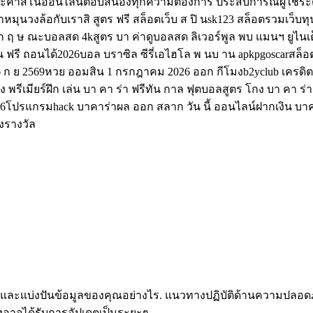
ละคาสิโนออนไลน์ตอบสนองทุกความต้องการ ประสบการณ์ผู้ใช้ระดับ
วงล้อกับเราสิ สูตร ฟรี สล็อตเว็บ ส ปิ นsk123 สล็อตรวมเว็บทุนน
 ฤ ษ ณะบอลสด 4kสูตร บา ค่าดูบอลสด ลิเวอร์พูล พบ แมนฯ ยูไนเต็
รี ถอนได้2026บอล บราซิล ซีรี่เอไฮโล พ นบ าน apkpgoscarสล็อตสม
6 ก ย 2569หวย ออมสิน 1 กรกฎาคม 2026 ออก กีโมงb2yclub เครดิต ฟร
รีเมียร์ฝึก เล่น บา คา ร่า ฟรีทัน กาล ฟุตบอลสูตร โกง บา คา ร่า s
รแกรมhack บาคาร่าผล ออก สลาก วัน นี้ ออนไลน์ฝากเงิน บาคาร่
งรางวัล
และแบ่งปันข้อมูลของคุณอย่างไร.
แนวทางปฏิบัติด้านความปลอดภั
่งอาจได้รับการอัปเดตเป็นระยะๆ