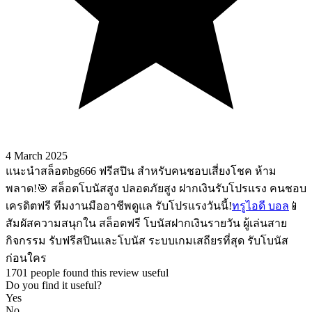
4 March 2025
แนะนำสล็อตbg666 ฟรีสปิน สำหรับคนชอบเสี่ยงโชค ห้าม
พลาด!🎯 สล็อตโบนัสสูง ปลอดภัยสูง ฝากเงินรับโปรแรง คนชอบ
เครดิตฟรี ทีมงานมืออาชีพดูแล รับโปรแรงวันนี้!
ทรูไอดี บอล
📱
สัมผัสความสนุกใน สล็อตฟรี โบนัสฝากเงินรายวัน ผู้เล่นสาย
กิจกรรม รับฟรีสปินและโบนัส ระบบเกมเสถียรที่สุด รับโบนัส
ก่อนใคร
1701 people found this review useful
Do you find it useful?
Yes
No