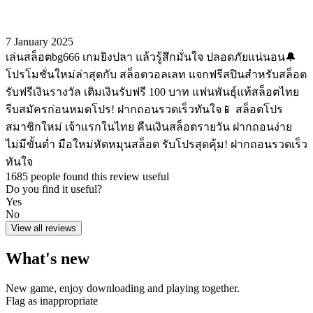
7 January 2025
เล่นสล็อตbg666 เกมยิงปลา แล้วรู้สึกมั่นใจ ปลอดภัยแน่นอน🔔
โปรโมชั่นใหม่ล่าสุดกับ สล็อตวอลเลท แจกฟรีสปินสำหรับสล็อต
รับฟรีเงินรางวัล เติมเงินรับฟรี 100 บาท แฟนพันธุ์แท้สล็อตไทย
รีบสมัครก่อนหมดโปร! ฝากถอนรวดเร็วทันใจ📱 สล็อตโปร
สมาชิกใหม่ เจ้าแรกในไทย คืนเงินสล็อตรายวัน ฝากถอนง่าย
ไม่มีขั้นต่ำ มือใหม่หัดหมุนสล็อต รับโปรสุดคุ้ม! ฝากถอนรวดเร็ว
ทันใจ
1685 people found this review useful
Do you find it useful?
Yes
No
View all reviews
What's new
New game, enjoy downloading and playing together.
Flag as inappropriate