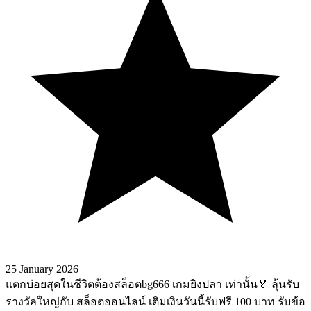
25 January 2026
แตกบ่อยสุดในชีวิตต้องสล็อตbg666 เกมยิงปลา เท่านั้น🏅 ลุ้นรับ
รางวัลใหญ่กับ สล็อตออนไลน์ เติมเงินวันนี้รับฟรี 100 บาท รับข้อ