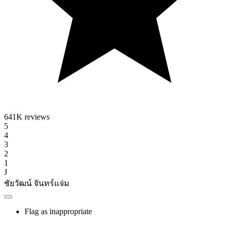
641K reviews
5
4
3
2
1
J
ชัยวัฒน์ จันทร์แจ่ม
Flag as inappropriate