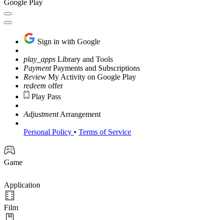
Google Play
Sign in with Google
play_apps
Library and Tools
Payment
Payments and Subscriptions
Review
My Activity on Google Play
redeem
offer
Play Pass
Adjustment
Arrangement
Personal Policy
•
Terms of Service
Game
Application
Film