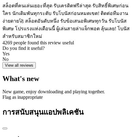
สล็อตที่คนเล่นเยอะที่สุด รับเครดิตฟรีล่าสุด รับสิทธิ์พิเศษก่อน
ใคร นักเดิมพันทุกระดับ รับโบนัสก่อนหมดเขต! ติดต่อทีมงาน
ง่ายดาย🚀 สล็อตอันดับหนึ่ง รับข้อเสนอพิเศษทุกวัน รับโบนัส
พิเศษ โปรแรงแห่งเดือนนี้ ผู้เล่นสายล่าแจ็กพอต ลุ้นเลย! โบนัส
สำหรับสมาชิกใหม่
4269 people found this review useful
Do you find it useful?
Yes
No
View all reviews
What's new
New game, enjoy downloading and playing together.
Flag as inappropriate
การสนับสนุนแอปพลิเคชัน