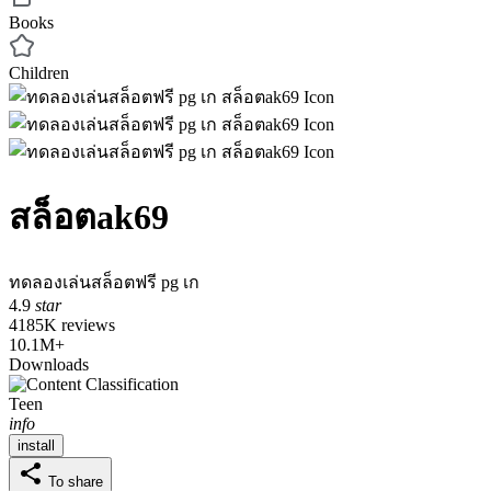
Books
Children
สล็อตak69
ทดลองเล่นสล็อตฟรี pg เก
4.9
star
4185K reviews
10.1M+
Downloads
Teen
info
install
To share