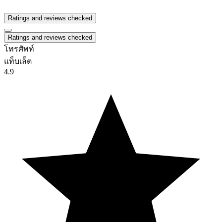
Ratings and reviews checked
Ratings and reviews checked
โทรศัพท์
แท็บเล็ต
4.9