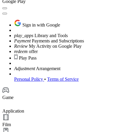
Google Play
Sign in with Google
play_apps
Library and Tools
Payment
Payments and Subscriptions
Review
My Activity on Google Play
redeem
offer
Play Pass
Adjustment
Arrangement
Personal Policy
•
Terms of Service
Game
Application
Film