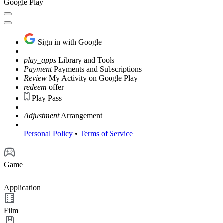
Google Play
Sign in with Google
play_apps
Library and Tools
Payment
Payments and Subscriptions
Review
My Activity on Google Play
redeem
offer
Play Pass
Adjustment
Arrangement
Personal Policy
•
Terms of Service
Game
Application
Film