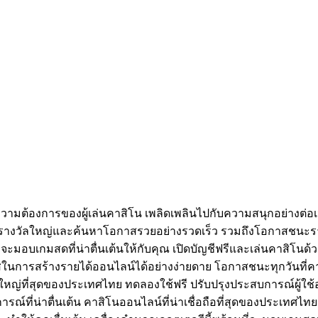
้องการของผู้เล่นคาสิโน เพลิดเพลินไปกับความสนุกอย่างต่อเนื่
รางวัลใหญ่และค้นหาโอกาสรวยอย่างรวดเร็ว รวมถึงโอกาสชนะราง
อบเกมสดที่น่าตื่นเต้นให้กับคุณ เปิดบัญชีฟรีและเล่นคาสิโนด้วยเงิน
นการสร้างรายได้ออนไลน์ได้อย่างง่ายดาย โอกาสชนะทุกวันที่คา
ัลใหญ่ที่สุดของประเทศไทย ทดลองใช้ฟรี ปรับปรุงประสบการณ์ผู้ใช
ารณ์ที่น่าตื่นเต้น คาสิโนออนไลน์ที่น่าเชื่อถือที่สุดของประเท