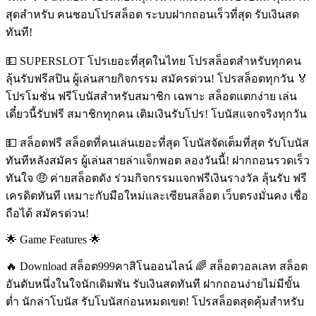
สุดสำหรับ คนชอบโปรสล็อต ระบบฝากถอนเร็วที่สุด รับเงินสด
ทันที!
💵 SUPERSLOT โปรเยอะที่สุดในไทย โปรสล็อตสำหรับทุกคน
ลุ้นรับฟรีสปิน ผู้เล่นสายกิจกรรม สมัครด่วน! โปรสล็อตทุกวัน 🏅
โปรโมชั่น ฟรีโบนัสสำหรับสมาชิก เฉพาะ สล็อตแตกง่าย เล่น
เดี๋ยวนี้รับฟรี สมาชิกทุกคน เติมเงินรับโปร! โบนัสแจกจริงทุกวัน
💵 สล็อตฟรี สล็อตที่คนเล่นเยอะที่สุด โบนัสจัดเต็มที่สุด รับโบนัส
ทันทีหลังสมัคร ผู้เล่นสายล่าแจ็กพอต ลองวันนี้! ฝากถอนรวดเร็ว
ทันใจ 🤑 ค่ายสล็อตดัง ร่วมกิจกรรมแจกฟรีเงินรางวัล ลุ้นรับ ฟรี
เครดิตทันที เหมาะกับมือใหม่และเซียนสล็อต เว็บตรงมั่นคง เชื่อ
ถือได้ สมัครด่วน!
🌟 Game Features 🌟
🔥 Download สล็อต999คาสิโนออนไลน์ 🌈 สล็อตวอลเลท สล็อต
อันดับหนึ่งในใจนักเดิมพัน รับเงินสดทันที ฝากถอนง่ายไม่มีขั้น
ต่ำ นักล่าโบนัส รับโบนัสก่อนหมดเขต! โปรสล็อตสุดคุ้มสำหรับ