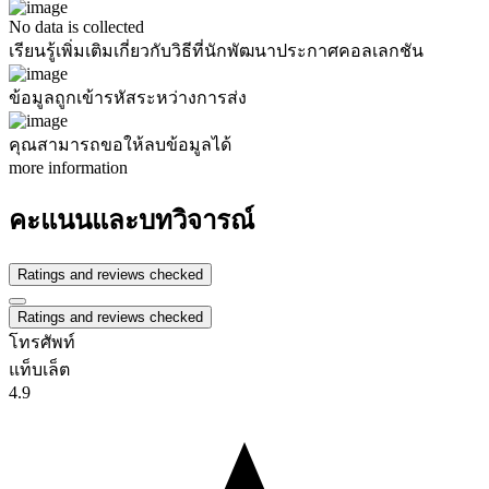
No data is collected
เรียนรู้เพิ่มเติมเกี่ยวกับวิธีที่นักพัฒนาประกาศคอลเลกชัน
ข้อมูลถูกเข้ารหัสระหว่างการส่ง
คุณสามารถขอให้ลบข้อมูลได้
more information
คะแนนและบทวิจารณ์
Ratings and reviews checked
Ratings and reviews checked
โทรศัพท์
แท็บเล็ต
4.9