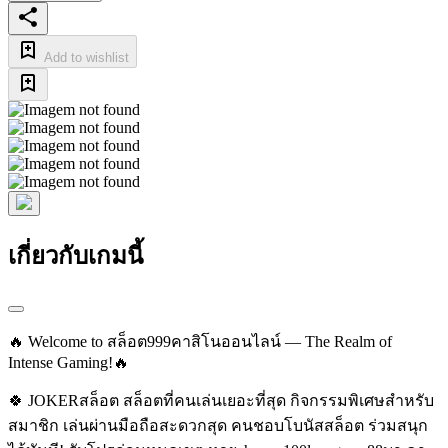
Add to wishlist
เกี่ยวกับเกมนี้
🔥 Welcome to สล็อต999คาสิโนออนไลน์ — The Realm of
Intense Gaming!🔥
🍀 JOKERสล็อต สล็อตที่คนเล่นเยอะที่สุด กิจกรรมพิเศษสำหรับ
สมาชิก เล่นผ่านมือถือสะดวกสุด คนชอบโบนัสสล็อต ร่วมสนุก