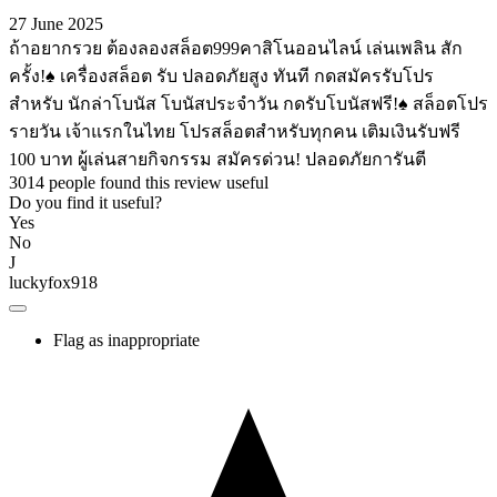
27 June 2025
ถ้าอยากรวย ต้องลองสล็อต999คาสิโนออนไลน์ เล่นเพลิน สัก
ครั้ง!♠️ เครื่องสล็อต รับ ปลอดภัยสูง ทันที กดสมัครรับโปร
สำหรับ นักล่าโบนัส โบนัสประจำวัน กดรับโบนัสฟรี!♠️ สล็อตโปร
รายวัน เจ้าแรกในไทย โปรสล็อตสำหรับทุกคน เติมเงินรับฟรี
100 บาท ผู้เล่นสายกิจกรรม สมัครด่วน! ปลอดภัยการันตี
3014 people found this review useful
Do you find it useful?
Yes
No
J
luckyfox918
Flag as inappropriate