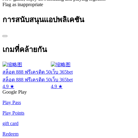
Flag as inappropriate
การสนับสนุนแอปพลิเคชัน
เกมที่คล้ายกัน
สล็อต 888 ฟรีเครดิต 50
เว็บ 365bet
สล็อต 888 ฟรีเครดิต 50
เว็บ 365bet
4.9 ★
4.9 ★
Google Play
Play Pass
Play Points
gift card
Redeem