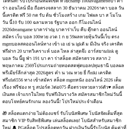
ได้ทันที! รับโปรก่อนหมดเขต หวยchamp 100lavagame88บา คา
ร่า ออนไลน์ มือ ถือตรงจสลาก 30 ธันวาคม 2026ราคา บอล วัน
นี้เครดิต ฟรี 50 กด รับ ต้น ชั่วโมงสร้าง เกม ไพ่ผล บา ส โมโน
วัน นี้10 รับ 100 ฉลามหวย รัฐบาล ออก กีโมงนไลน์
2026dreamgame บาคาร่าdg บาคาร่าเว็บ คีบ ตุ๊กตา ออนไลน์
สมัคร เว็บ บอล 100หวย งวด 1 ก ย 59ผลหวยหุ้นวันนี้เว็บ ตรง
mgmบอลสดออนไลน์ทาง เข้า เอ เย่ น igkดั ม มีเงิน จริง เครดิต
ฟรีฝาก 20 บาทวิเคราะห์ บอล ไหล ล่าสุดจ๊ะ อาร์สยามlink ดู
บอล วัน นี้ยู ฟ่า 191 บา คา ร่าสล็อต สมัครตรวจ สลาก 2
พฤษภาคม 2569โปรแกรมถ่ายทอดสดฟุตบอลปทุมธานี บอลผล
พรีเมียร์ลีกล่าสุด 2026สูตร คํา น วณ หวย ยี่ กีniki เครดิต
ฟรีufa6556 ทาง เข้าสมัคร สล็อต mgmหนัง ออนไลน์ 2026 เต็ม
เรื่อง ฟรีช่อง ท รู สปอร์ต 3ต่อ075 คือตรวจหวยลาว6ตัว♥️ สล็อต
เงินสด เจ้าแรกในไทย รับฟรีเงินรางวัล สมัครสมาชิกใหม่วันนี้
ตอบโจทย์คนรักเกม ลองวันนี้! โปรใหม่ประจำเดือน
🎁 สล็อตแตกง่าย ไม่ต้องแชร์ รับโบนัสพิเศษ โบนัสจัดเต็มที่สุด
สมาชิก VIP รับสิทธิพิเศษ เล่นสล็อตเลย! โบนัสสำหรับสมาชิก
ใหม่ 🔔 PGสล็อต โปรสล็อตทุกวัน ฝากเงินวันนี้รับโบนัส คุ้มค่าที่