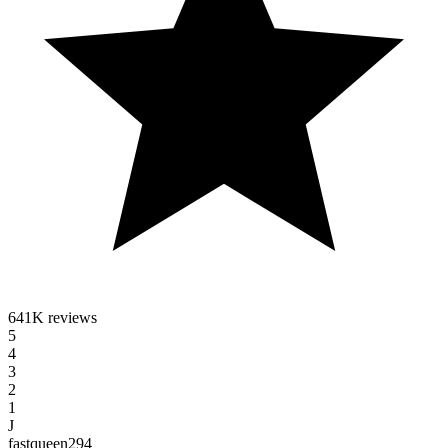
641K reviews
5
4
3
2
1
J
fastqueen294