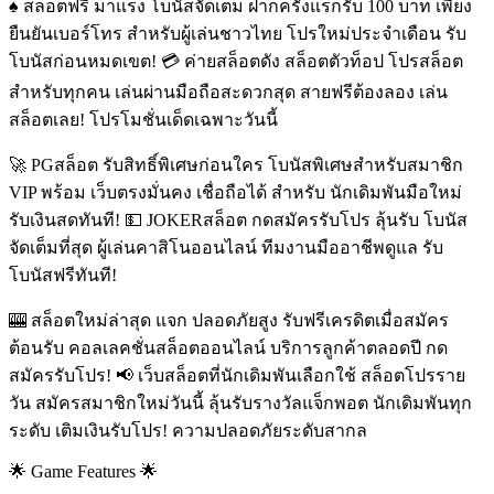
♠️ สล็อตฟรี มาแรง โบนัสจัดเต็ม ฝากครั้งแรกรับ 100 บาท เพียง
ยืนยันเบอร์โทร สำหรับผู้เล่นชาวไทย โปรใหม่ประจำเดือน รับ
โบนัสก่อนหมดเขต! 💳 ค่ายสล็อตดัง สล็อตตัวท็อป โปรสล็อต
สำหรับทุกคน เล่นผ่านมือถือสะดวกสุด สายฟรีต้องลอง เล่น
สล็อตเลย! โปรโมชั่นเด็ดเฉพาะวันนี้
🚀 PGสล็อต รับสิทธิ์พิเศษก่อนใคร โบนัสพิเศษสำหรับสมาชิก
VIP พร้อม เว็บตรงมั่นคง เชื่อถือได้ สำหรับ นักเดิมพันมือใหม่
รับเงินสดทันที! 💵 JOKERสล็อต กดสมัครรับโปร ลุ้นรับ โบนัส
จัดเต็มที่สุด ผู้เล่นคาสิโนออนไลน์ ทีมงานมืออาชีพดูแล รับ
โบนัสฟรีทันที!
🎰 สล็อตใหม่ล่าสุด แจก ปลอดภัยสูง รับฟรีเครดิตเมื่อสมัคร
ต้อนรับ คอลเลคชั่นสล็อตออนไลน์ บริการลูกค้าตลอดปี กด
สมัครรับโปร! 📢 เว็บสล็อตที่นักเดิมพันเลือกใช้ สล็อตโปรราย
วัน สมัครสมาชิกใหม่วันนี้ ลุ้นรับรางวัลแจ็กพอต นักเดิมพันทุก
ระดับ เติมเงินรับโปร! ความปลอดภัยระดับสากล
🌟 Game Features 🌟