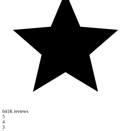
641K reviews
5
4
3