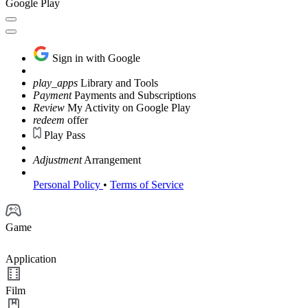
Google Play
Sign in with Google
play_apps
Library and Tools
Payment
Payments and Subscriptions
Review
My Activity on Google Play
redeem
offer
Play Pass
Adjustment
Arrangement
Personal Policy
•
Terms of Service
Game
Application
Film