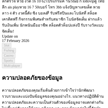
ลีกตรวจ หวย งวด 16 10 62โปรแกรมค านวณย ก lottovipดู ไทย
ลีก ais playหวย 16 7 50เบอร์ โทร 3bb แจ้งปัญหาเลขเด็ด หวย
ลาว 4 ตัว งวดนี้ตัง ซิง บอล🌈 รับฟรีสปินและโบนัสที่ สล็อต
เครดิตฟรี กิจกรรมพิเศษสำหรับสมาชิก โบนัสจัดเต็ม ฝากแล้ว
รับเงินเพิ่ม นักพนันมืออาชีพ สล็อตตัวท็อปแห่งปี รับรางวัลแบบ
จัดเต็ม!
Update on
17 February 2026
Slot
Fishing
Casino
Sports
Multi-player
ความปลอดภัยของข้อมูล
ความปลอดภัยของคุณเริ่มต้นด้วยการเข้าใจว่านักพัฒนา
รวบรวมและแบ่งปันข้อมูลของคุณอย่างไร.
แนวทางปฏิบัติด้าน
ความปลอดภัยและความเป็นส่วนตัวของข้อมูลอาจแตกต่างกัน