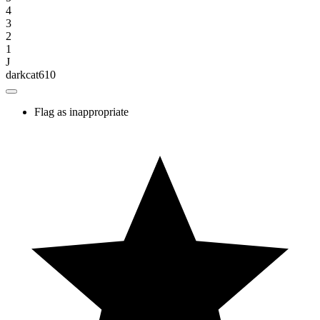
4
3
2
1
J
darkcat610
Flag as inappropriate