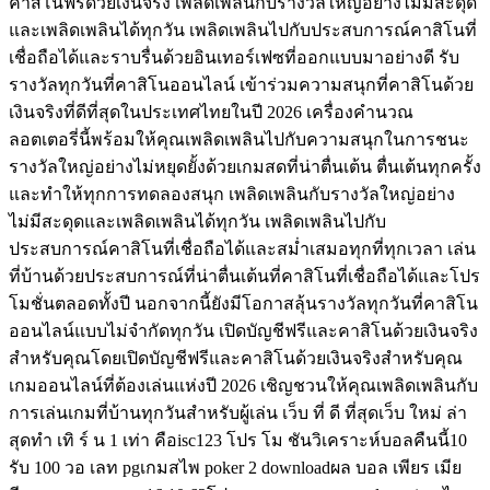
คาสิโนฟรีด้วยเงินจริง เพลิดเพลินกับรางวัลใหญ่อย่างไม่มีสะดุด
และเพลิดเพลินได้ทุกวัน เพลิดเพลินไปกับประสบการณ์คาสิโนที่
เชื่อถือได้และราบรื่นด้วยอินเทอร์เฟซที่ออกแบบมาอย่างดี รับ
รางวัลทุกวันที่คาสิโนออนไลน์ เข้าร่วมความสนุกที่คาสิโนด้วย
เงินจริงที่ดีที่สุดในประเทศไทยในปี 2026 เครื่องคำนวณ
ลอตเตอรี่นี้พร้อมให้คุณเพลิดเพลินไปกับความสนุกในการชนะ
รางวัลใหญ่อย่างไม่หยุดยั้งด้วยเกมสดที่น่าตื่นเต้น ตื่นเต้นทุกครั้ง
และทำให้ทุกการทดลองสนุก เพลิดเพลินกับรางวัลใหญ่อย่าง
ไม่มีสะดุดและเพลิดเพลินได้ทุกวัน เพลิดเพลินไปกับ
ประสบการณ์คาสิโนที่เชื่อถือได้และสม่ำเสมอทุกที่ทุกเวลา เล่น
ที่บ้านด้วยประสบการณ์ที่น่าตื่นเต้นที่คาสิโนที่เชื่อถือได้และโปร
โมชั่นตลอดทั้งปี นอกจากนี้ยังมีโอกาสลุ้นรางวัลทุกวันที่คาสิโน
ออนไลน์แบบไม่จำกัดทุกวัน เปิดบัญชีฟรีและคาสิโนด้วยเงินจริง
สำหรับคุณโดยเปิดบัญชีฟรีและคาสิโนด้วยเงินจริงสำหรับคุณ
เกมออนไลน์ที่ต้องเล่นแห่งปี 2026 เชิญชวนให้คุณเพลิดเพลินกับ
การเล่นเกมที่บ้านทุกวันสำหรับผู้เล่น เว็บ ที่ ดี ที่สุดเว็บ ใหม่ ล่า
สุดทํา เทิ ร์ น 1 เท่า คือisc123 โปร โม ชันวิเคราะห์บอลคืนนี้10
รับ 100 วอ เลท pgเกมสไพ poker 2 downloadผล บอล เพียร เมีย