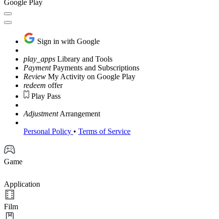
Google Play
Sign in with Google
play_apps
Library and Tools
Payment
Payments and Subscriptions
Review
My Activity on Google Play
redeem
offer
Play Pass
Adjustment
Arrangement
Personal Policy
•
Terms of Service
Game
Application
Film