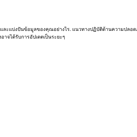
และแบ่งปันข้อมูลของคุณอย่างไร.
แนวทางปฏิบัติด้านความปลอดภั
่งอาจได้รับการอัปเดตเป็นระยะๆ