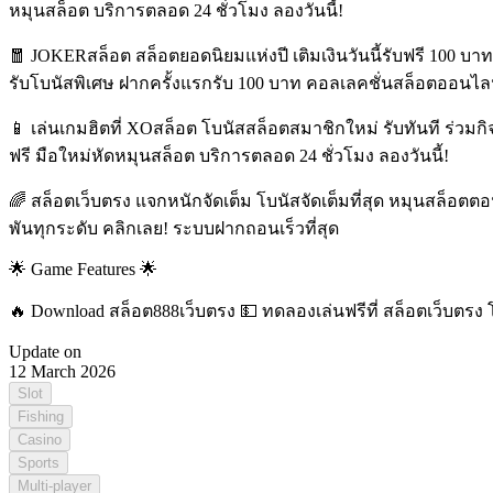
หมุนสล็อต บริการตลอด 24 ชั่วโมง ลองวันนี้!
🧧 JOKERสล็อต สล็อตยอดนิยมแห่งปี เติมเงินวันนี้รับฟรี 100 บา
รับโบนัสพิเศษ ฝากครั้งแรกรับ 100 บาท คอลเลคชั่นสล็อตออนไลน์ 
📱 เล่นเกมฮิตที่ XOสล็อต โบนัสสล็อตสมาชิกใหม่ รับทันที ร่วม
ฟรี มือใหม่หัดหมุนสล็อต บริการตลอด 24 ชั่วโมง ลองวันนี้!
🌈 สล็อตเว็บตรง แจกหนักจัดเต็ม โบนัสจัดเต็มที่สุด หมุนสล็อตตอน
พันทุกระดับ คลิกเลย! ระบบฝากถอนเร็วที่สุด
🌟 Game Features 🌟
🔥 Download สล็อต888เว็บตรง 💵 ทดลองเล่นฟรีที่ สล็อตเว็บตรง 
Update on
12 March 2026
Slot
Fishing
Casino
Sports
Multi-player