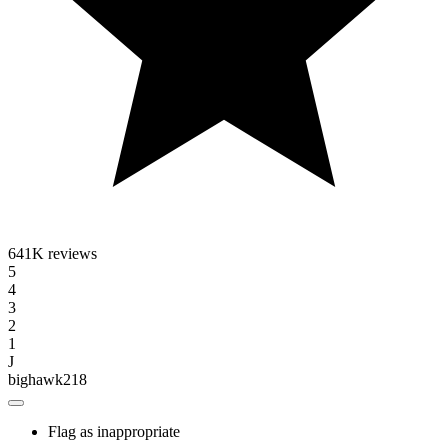
641K reviews
5
4
3
2
1
J
bighawk218
Flag as inappropriate