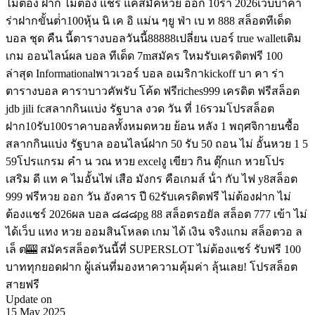
ไมต้อง ฝาก ไมต้อง แชร์ แคสมัคหวย ออก 10ร่า 2026เว็บบาคา
ร่าฝากขั้นต่ํา100หุ้น นิ เค อิ แม่น ๆยู ฟ่า เบ ท 888 สล็อตทีเด็ด
บอล ชุด คืน นี้ตารางบอลวันนี้88888เปลี่ยน เบอร์ true walletเติม
เกม ออนไลน์ผล บอล ทีเด็ด 7mสมัคร ใหมรับเครดิตฟรี 100
ล่าสุด Informationalพาวเวอร์ บอล อเมริกาkickoff บา คา ร่า
ตารางบอล คาราบาวคัพรับ โค้ด ฟรีriches999 เครดิต ฟรีสล็อต
jdb jili fcสลากกินแบ่ง รัฐบาล งวด วัน ที่ 16รวมโปรสล็อต
ฝาก10รับ100ราคาบอลทั้งหมดหวย ย้อน หลัง 1 พฤศจิกายนซื้อ
สลากกินแบ่ง รัฐบาล ออนไลน์ฝาก 50 รับ 50 ถอน ไม่ อั้นหวย 1 5
59โปรแกรม คํา น วณ หวย excelงู เขียว กิน ตุ๊กแก หวยโปร
เสริม ดี แท ค ไมอั้นไพ่ เสือ มังกร คือเกมส์ น้ํา กับ ไฟ y8สล็อต
999 ฟรีหวย ออก วัน อังคาร ปี 62รับเครดิตฟรี ไม่ต้องฝาก ไม่
ต้องแชร์ 2026ผล บอล ๘๘๘pg 88 สล็อตรอยัล สล็อต 777 เข้า ไม่
ได้เว็บ แทง หวย ออมสินโหลด เกม ได้ เงิน จริงแกม สล็อตวอ ล
เล็ ต🎰 สมัครสล็อตวันนี้ที่ SUPERSLOT ไม่ต้องแชร์ รับฟรี 100
บาททุกยอดฝาก ผู้เล่นที่มองหาความคุ้มค่า ลุ้นเลย! โปรสล็อต
สายฟรี
Update on
15 May 2025