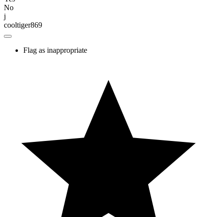
No
j
cooltiger869
Flag as inappropriate