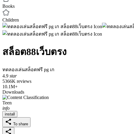
Books
Children
สล็อต88เว็บตรง
ทดลองเล่นสล็อตฟรี pg เก
4.9
star
5366K reviews
10.1M+
Downloads
Teen
info
install
To share