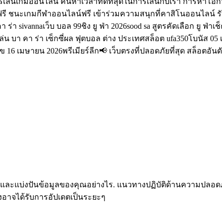
เล่นเกมออนไลน์ ค้นหาเวลาที่ดีที่สุดในการเล่นกับเรา การหาโอก
์ฟรี ชนะเกมกีฬาออนไลน์ฟรี เข้าร่วมความสนุกที่คาสิโนออนไลน
า ร่า sivannaเว็บ บอล 99ชิง ยู ฟ่า 2026sood sa สูตรคัดเลือก ยู 
 บา คา ร่า เซ็กซี่ผล ฟุตบอล ต่าง ประเทศสล็อต ufa350โบนัส 05 เดือ
6 เมษายน 2026พรีเมียร์ลีก📢 เว็บตรงที่ปลอดภัยที่สุด สล็อตอันดับ
และแบ่งปันข้อมูลของคุณอย่างไร.
แนวทางปฏิบัติด้านความปลอดภั
่งอาจได้รับการอัปเดตเป็นระยะๆ