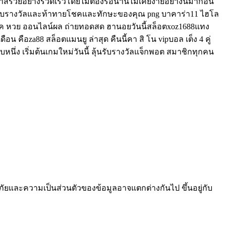
าสรวยอย่างรวดเร็วโดยไม่ต้องรอนานไม่เคยง่ายอย่างนี้มาก่อน
์ รับรางวัลและท้าทายโชคและทักษะของคุณ png บาคาร่า11 ไฮโล
ฟ่าเช็ค หวย ออนไลน์ผล ถ่ายทอดสด ฮานอยวันนี้สล็อตxoz1688แทง
น คือza88 สล็อตแมนยู ล่าสุด คืนนี้คา สิ โน vipบอล เต็ง 4 คู่
หนึ่ง เริ่มต้นเกมใหม่วันนี้ ลุ้นรับรางวัลแจ็กพอต สมาชิกทุกคน
ยและความเป็นส่วนตัวของข้อมูลอาจแตกต่างกันไป ขึ้นอยู่กับ