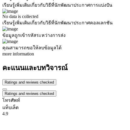
เรียนรู้เพิ่มเติมเกี่ยวกับวิธีที่นักพัฒนาประกาศการแบ่งปัน
No data is collected
เรียนรู้เพิ่มเติมเกี่ยวกับวิธีที่นักพัฒนาประกาศคอลเลกชัน
ข้อมูลถูกเข้ารหัสระหว่างการส่ง
คุณสามารถขอให้ลบข้อมูลได้
more information
คะแนนและบทวิจารณ์
Ratings and reviews checked
Ratings and reviews checked
โทรศัพท์
แท็บเล็ต
4.9