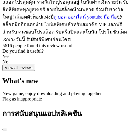
สล็อตโปรสุดคุ้ม รางวัลใหญ่รอคุณอยู่ โบนัสฝากเงินรายวัน รับ
สิทธิพิเศษทุกยูสเซอร์ สายปั่นสล็อตห้ามพลาด ร่วมรับรางวัล
ใหญ่! สล็อตตัวท็อปแห่งปี
ดู บอล ออนไลน์ youtube มือ ถือ
🤑
สล็อตมือถือแตกง่าย โบนัสพิเศษสำหรับสมาชิก VIP แจกฟรี
สำหรับ คนชอบโปรสล็อต รับฟรีสปินและโบนัส โปรโมชั่นเด็ด
เฉพาะวันนี้ รับสิทธิพิเศษก่อนใคร!
5616 people found this review useful
Do you find it useful?
Yes
No
View all reviews
What's new
New game, enjoy downloading and playing together.
Flag as inappropriate
การสนับสนุนแอปพลิเคชัน