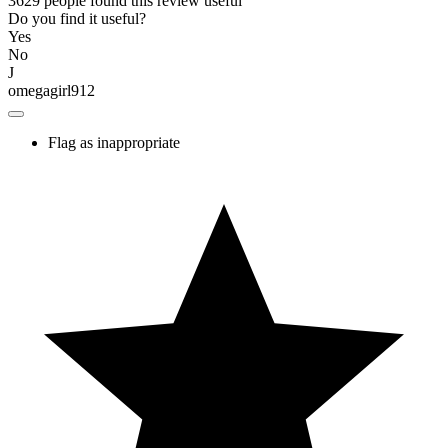
3629 people found this review useful
Do you find it useful?
Yes
No
J
omegagirl912
Flag as inappropriate