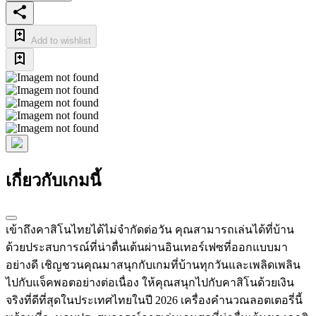
Add to wishlist
เกี่ยวกับเกมนี้
เข้าถึงคาสิโนไทยได้ไม่จำกัดต่อวัน คุณสามารถเล่นได้ที่บ้าน
ด้วยประสบการณ์ที่น่าตื่นเต้นผ่านอินเทอร์เฟซที่ออกแบบมา
อย่างดี เชิญชวนคุณมาสนุกกับเกมที่บ้านทุกวันและเพลิดเพลิน
ไปกับแจ็คพอตอย่างต่อเนื่อง ให้คุณสนุกไปกับคาสิโนด้วยเงิน
จริงที่ดีที่สุดในประเทศไทยในปี 2026 เครื่องคำนวณลอตเตอรี่นี้