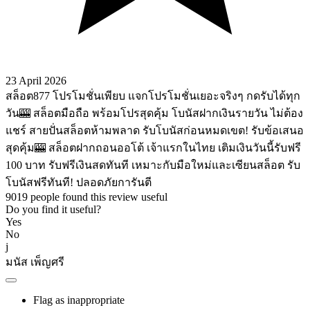
23 April 2026
สล็อต877 โปรโมชั่นเพียบ แจกโปรโมชั่นเยอะจริงๆ กดรับได้ทุก
วัน🎰 สล็อตมือถือ พร้อมโปรสุดคุ้ม โบนัสฝากเงินรายวัน ไม่ต้อง
แชร์ สายปั่นสล็อตห้ามพลาด รับโบนัสก่อนหมดเขต! รับข้อเสนอ
สุดคุ้ม🎰 สล็อตฝากถอนออโต้ เจ้าแรกในไทย เติมเงินวันนี้รับฟรี
100 บาท รับฟรีเงินสดทันที เหมาะกับมือใหม่และเซียนสล็อต รับ
โบนัสฟรีทันที! ปลอดภัยการันตี
9019 people found this review useful
Do you find it useful?
Yes
No
j
มนัส เพ็ญศรี
Flag as inappropriate