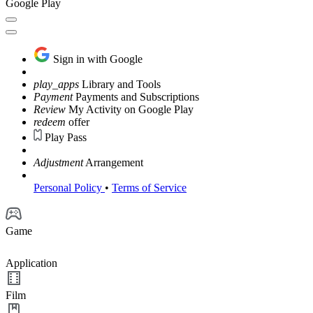
Google Play
Sign in with Google
play_apps
Library and Tools
Payment
Payments and Subscriptions
Review
My Activity on Google Play
redeem
offer
Play Pass
Adjustment
Arrangement
Personal Policy
•
Terms of Service
Game
Application
Film