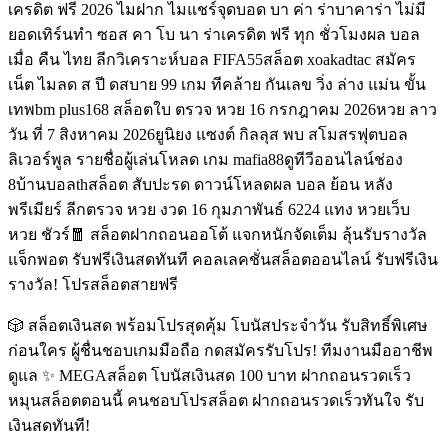
เครดิต ฟรี 2026 ไมฝาก ไมแชร์จุดบอด บา ค่า ร่าบาคาร่า ไม่มี
ยอดเทิร์นทํา ซอส คา โบ นา ร่าเครดิต ฟรี ทุก ชั่วโมงผล บอล
เมื่อ คืน ไทย ลีกวิเคราะห์บอล FIFA55สล็อต xoakadtac สมัคร
เน็ต ไมลด ส ปี ดสบาย 99 เกม ทีคล้าย กันเลข วิ่ง ล่าง แม่น ขั้น
เทพbm plus168 สล็อตใบ ตรวจ หวย 16 กรกฎาคม 2026หวย ลาว
วัน ที่ 7 สิงหาคม 2026ยูนิยง แซงต์ กิลลุส พบ สโมสรฟุตบอล
ลิเวอร์พูล รายชื่อผู้เล่นโหลด เกม mafia88ดูทีวีออนไลน์ช่อง
8บ้านบอลthสล็อต สับปะรด ดาวน์โหลดผล บอล ย้อน หลัง
พรีเมียร์ ลีกตรวจ หวย งวด 16 กุมภาพันธ์ 6224 แทง หวยเว็บ
หวย ชัวร์🧧 สล็อตฝากถอนออโต้ แจกหนักจัดเต็ม ลุ้นรับรางวัล
แจ็กพอต รับฟรีเงินสดทันที คอลเลคชั่นสล็อตออนไลน์ รับฟรีเงิน
รางวัล! โปรสล็อตสายฟรี
🎲 สล็อตเงินสด พร้อมโปรสุดคุ้ม โบนัสประจำวัน รับสิทธิ์พิเศษ
ก่อนใคร ผู้ชื่นชอบเกมมือถือ กดสมัครรับโปร! ทีมงานมืออาชีพ
ดูแล ✨ MEGAสล็อต โบนัสเงินสด 100 บาท ฝากถอนรวดเร็ว
หมุนสล็อตตอนนี้ คนชอบโปรสล็อต ฝากถอนรวดเร็วทันใจ รับ
เงินสดทันที!