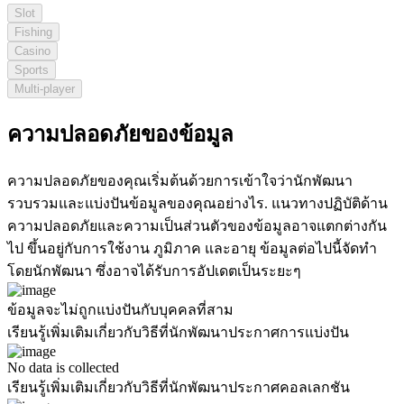
Slot
Fishing
Casino
Sports
Multi-player
ความปลอดภัยของข้อมูล
ความปลอดภัยของคุณเริ่มต้นด้วยการเข้าใจว่านักพัฒนา
รวบรวมและแบ่งปันข้อมูลของคุณอย่างไร.
แนวทางปฏิบัติด้าน
ความปลอดภัยและความเป็นส่วนตัวของข้อมูลอาจแตกต่างกัน
ไป ขึ้นอยู่กับการใช้งาน ภูมิภาค และอายุ
ข้อมูลต่อไปนี้จัดทำ
โดยนักพัฒนา ซึ่งอาจได้รับการอัปเดตเป็นระยะๆ
ข้อมูลจะไม่ถูกแบ่งปันกับบุคคลที่สาม
เรียนรู้เพิ่มเติมเกี่ยวกับวิธีที่นักพัฒนาประกาศการแบ่งปัน
No data is collected
เรียนรู้เพิ่มเติมเกี่ยวกับวิธีที่นักพัฒนาประกาศคอลเลกชัน