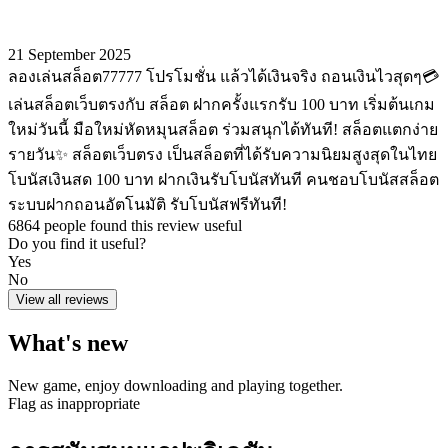
21 September 2025
ลองเล่นสล็อต77777 โปรโมชั่น แล้วได้เงินจริง ถอนเงินไวสุดๆ💳
เล่นสล็อตเว็บตรงกับ สล็อต ฝากครั้งแรกรับ 100 บาท เริ่มต้นเกม
ใหม่วันนี้ มือใหม่หัดหมุนสล็อต ร่วมสนุกได้ทันที! สล็อตแตกง่าย
รายวัน✨ สล็อตเว็บตรง เป็นสล็อตที่ได้รับความนิยมสูงสุดในไทย
โบนัสเงินสด 100 บาท ฝากเงินรับโบนัสทันที คนชอบโบนัสสล็อต
ระบบฝากถอนอัตโนมัติ รับโบนัสฟรีทันที!
6864 people found this review useful
Do you find it useful?
Yes
No
View all reviews
What's new
New game, enjoy downloading and playing together.
Flag as inappropriate