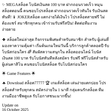
✨ MEGAสล็อต โบนัสเงินสด 100 บาท ฝากถอนรวดเร็ว หมุน
สล็อตตอนนี้ คนชอบโปรสล็อต ฝากถอนรวดเร็วทันใจ รับเงินสด
ทันที! 📱 JOKERสล็อต แตกง่ายได้เงินไว โปรสล็อตสายฟรี ไม่
ต้องแชร์ สมาชิกทุกคน เข้าร่วมรับฟรีสปิน! ติดต่อทีมงาน
ง่ายดาย
🍀 สล็อตใหม่ล่าสุด กิจกรรมพิเศษสำหรับสมาชิก สำหรับ ผู้เล่นที่
มองหาความคุ้มค่า เริ่มต้นเกมใหม่วันนี้ บริการลูกค้าตลอดปี รับ
โบนัสก่อนใคร 🌈 สัมผัสความสนุกใน สล็อตออนไลน์ โบนัส
เงินสด 100 บาท รับโบนัสทันทีหลังสมัคร รับฟรี ฟรีโบนัสสำหรับ
ผู้เล่นคาสิโน คนชอบโบนัสสล็อต รับโบนัสก่อนใคร
🌟 Game Features 🌟
🔥 Download สล็อต77777 🏆 เกมส์สล็อต เล่นง่ายแตกบ่อย โปร
สล็อตสำหรับทุกคน สมัครง่ายใน 1 นาที กลุ่มคนรักสล็อต ทีม
งานมืออาชีพดูแล รับโอกาสชนะมากขึ้น!
Update on
16 October 2025