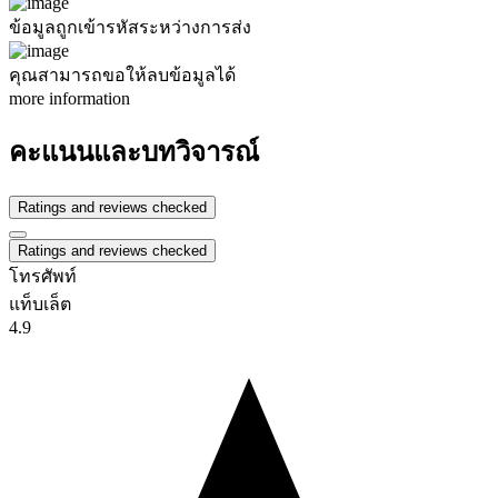
ข้อมูลถูกเข้ารหัสระหว่างการส่ง
คุณสามารถขอให้ลบข้อมูลได้
more information
คะแนนและบทวิจารณ์
Ratings and reviews checked
Ratings and reviews checked
โทรศัพท์
แท็บเล็ต
4.9