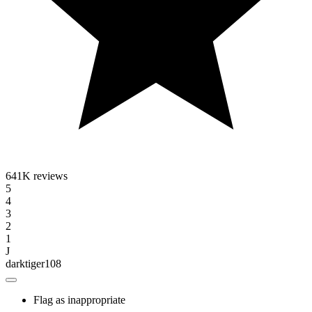
641K reviews
5
4
3
2
1
J
darktiger108
Flag as inappropriate