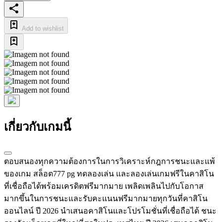
Add to wishlist
เกี่ยวกับเกมนี้
ตอบสนองทุกความต้องการในการวิเคราะห์กฎการชนะและแพ้
ของเกม สล็อต777 pg ทดลองเล่น และลองเล่นเกมฟรีในคาสิโน
ที่เชื่อถือได้พร้อมเครดิตฟรีมากมาย เพลิดเพลินไปกับโอกาส
มากขึ้นในการชนะและรับคะแนนฟรีมากมายทุกวันที่คาสิโน
ออนไลน์ ปี 2026 นำเสนอคาสิโนและโปรโมชั่นที่เชื่อถือได้ ชนะ