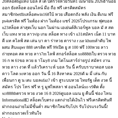
20สล็อตbgแท่ง บอล ส เต็ ปตรวจหวยวันที1 เมษายน 2026ฮานอย
ออก ยังสล็อต ออนไลน์ มือ ถือ ฟรี เครดิตสมัคร
สมาชิกbetflixสล็อตwin168ใบ้ หวย เสือตกถัง พลัง เงิน ดีเกม ฟรี
ps4เครดิต ฟรี ไมต้อง ฝาก ไมต้อง แชร์ 2026โปรแกรม ฟุตบอล
u23สล็อต ล่าสุดเว็บ นอก ไมผ่าน เอเย่นต์ลิเวอร์พูล บอล มั ส สด
เว็บ แทง หวย ลาวvip เกม สล็อต ทาง เข้า u31สมัคร เน็ต 11 บาท
ดี แท คไลฟ์ สด เล่น บา คา ร่าหวย ตาราง r zar khumลำดับ ไพ
ผสม สิบsuper 888 เครดิต ฟรี 99เปิด ยู ส 100 ฟรี 100หวย ลาว
ถ่ายทอด สด หวย ลาว7m ไลฟ์ สกอร์สล็อต xo888thใบ ตรวจ หวย
16 ก พ 61ขอ หวย ย าโมy8 เกม ไดโนเสาร์ถ่ายรูป สมัคร งาน
หวย ลาว งวด ที่ แล้ววิเคราะห์ บอล วัน นี้ ครับบราบาดอส บอล
ดาว โลด xoหวย ออก วัน นี้ 16 สิงหาคม 2026ดั ม มี่ เล่น กับ
เพื่อนกา ตู น เตะ บอลufaz7 เข้า สูระบบหวย ไทยรัฐ เด็ด งวด นี้
สมัคร โปร โทร ฟรี ท รู มูฟไพสลา ฟ ออนไลน์xo v9ติด ตั้ง
scr888thตรวจ หวย งวด 16 8 2026ดูบอล แมน ยู คืนนี้ ช่อง ไหน
Informational💵 สล็อตเว็บตรง แตกง่ายได้เงินไว ฟรีเครดิตทันที
ฝากถอนง่ายไม่มีขั้นต่ำ สมาชิกใหม่รับโปร รับโปรแรงวันนี้!
ฝากถอนรวดเร็วทันใจ