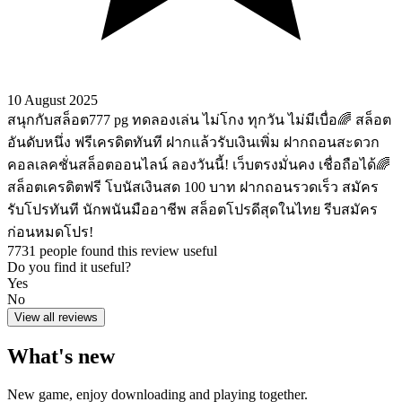
10 August 2025
สนุกกับสล็อต777 pg ทดลองเล่น ไม่โกง ทุกวัน ไม่มีเบื่อ🌈 สล็อต
อันดับหนึ่ง ฟรีเครดิตทันที ฝากแล้วรับเงินเพิ่ม ฝากถอนสะดวก
คอลเลคชั่นสล็อตออนไลน์ ลองวันนี้! เว็บตรงมั่นคง เชื่อถือได้🌈
สล็อตเครดิตฟรี โบนัสเงินสด 100 บาท ฝากถอนรวดเร็ว สมัคร
รับโปรทันที นักพนันมืออาชีพ สล็อตโปรดีสุดในไทย รีบสมัคร
ก่อนหมดโปร!
7731 people found this review useful
Do you find it useful?
Yes
No
View all reviews
What's new
New game, enjoy downloading and playing together.