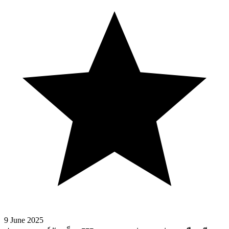
9 June 2025