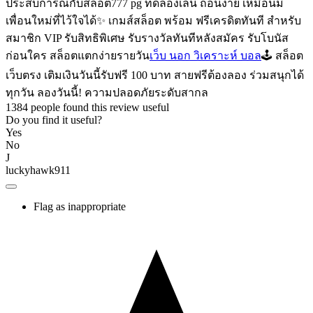
ประสบการณ์กับสล็อต777 pg ทดลองเล่น ถอนง่าย เหมือนมี
เพื่อนใหม่ที่ไว้ใจได้✨ เกมส์สล็อต พร้อม ฟรีเครดิตทันที สำหรับ
สมาชิก VIP รับสิทธิพิเศษ รับรางวัลทันทีหลังสมัคร รับโบนัส
ก่อนใคร สล็อตแตกง่ายรายวัน
เว็บ นอก วิเคราะห์ บอล
🕹️ สล็อต
เว็บตรง เติมเงินวันนี้รับฟรี 100 บาท สายฟรีต้องลอง ร่วมสนุกได้
ทุกวัน ลองวันนี้! ความปลอดภัยระดับสากล
1384 people found this review useful
Do you find it useful?
Yes
No
J
luckyhawk911
Flag as inappropriate