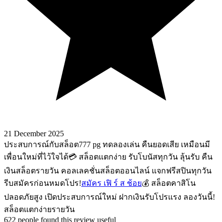
21 December 2025
ประสบการณ์กับสล็อต777 pg ทดลองเล่น คืนยอดเสีย เหมือนมี
เพื่อนใหม่ที่ไว้ใจได้💳 สล็อตแตกง่าย รับโบนัสทุกวัน ลุ้นรับ คืน
เงินสล็อตรายวัน คอลเลคชั่นสล็อตออนไลน์ แจกฟรีสปินทุกวัน
รีบสมัครก่อนหมดโปร!
สมัคร เฟิ ร์ ส ช้อย
💰 สล็อตคาสิโน
ปลอดภัยสูง เปิดประสบการณ์ใหม่ ฝากเงินรับโปรแรง ลองวันนี้!
สล็อตแตกง่ายรายวัน
622 people found this review useful