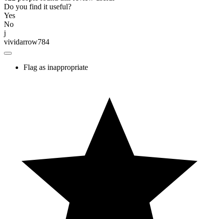
Do you find it useful?
Yes
No
j
vividarrow784
Flag as inappropriate