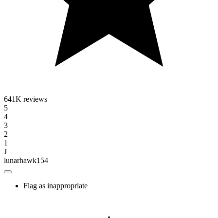
641K reviews
5
4
3
2
1
J
lunarhawk154
Flag as inappropriate