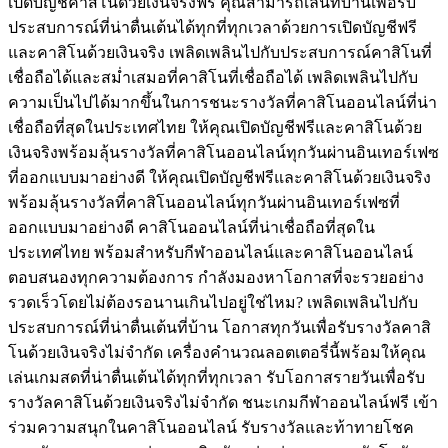
เปิดบัญชีคาสิโนด้วยเงินจริงฟรี คุณสามารถเล่นที่บ้านเพื่อรับ
ประสบการณ์ที่น่าตื่นเต้นได้ทุกที่ทุกเวลาด้วยการเปิดบัญชีฟรี
และคาสิโนด้วยเงินจริง เพลิดเพลินไปกับประสบการณ์คาสิโนที่
เชื่อถือได้และสม่ำเสมอที่คาสิโนที่เชื่อถือได้ เพลิดเพลินไปกับ
ความเป็นไปได้มากขึ้นในการชนะรางวัลที่คาสิโนออนไลน์ที่น่า
เชื่อถือที่สุดในประเทศไทย ให้คุณเปิดบัญชีฟรีและคาสิโนด้วย
เงินจริงพร้อมลุ้นรางวัลที่คาสิโนออนไลน์ทุกวันผ่านอินเทอร์เฟซ
ที่ออกแบบมาอย่างดี ให้คุณเปิดบัญชีฟรีและคาสิโนด้วยเงินจริง
พร้อมลุ้นรางวัลที่คาสิโนออนไลน์ทุกวันผ่านอินเทอร์เฟซที่
ออกแบบมาอย่างดี คาสิโนออนไลน์ที่น่าเชื่อถือที่สุดใน
ประเทศไทย พร้อมสำหรับกีฬาออนไลน์และคาสิโนออนไลน์
ตอบสนองทุกความต้องการ กำลังมองหาโอกาสที่จะรวยอย่าง
รวดเร็วโดยไม่ต้องรอนานเกินไปอยู่ใช่ไหม? เพลิดเพลินไปกับ
ประสบการณ์ที่น่าตื่นเต้นที่บ้าน โอกาสทุกวันเพื่อรับรางวัลคาสิ
โนด้วยเงินจริงไม่จำกัด เครื่องคำนวณลอตเตอรี่นี้พร้อมให้คุณ
เล่นเกมสดที่น่าตื่นเต้นได้ทุกที่ทุกเวลา รับโอกาสรายวันเพื่อรับ
รางวัลคาสิโนด้วยเงินจริงไม่จำกัด ชนะเกมกีฬาออนไลน์ฟรี เข้า
ร่วมความสนุกในคาสิโนออนไลน์ รับรางวัลและท้าทายโชค