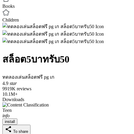
Books
Children
สล็อต5บาทรับ50
ทดลองเล่นสล็อตฟรี pg เก
4.9
star
9919K reviews
10.1M+
Downloads
Teen
info
install
To share