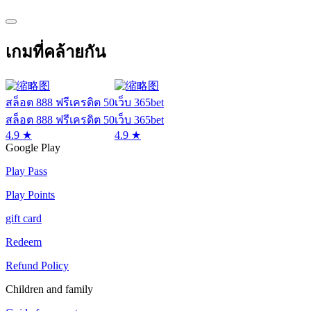
เกมที่คล้ายกัน
สล็อต 888 ฟรีเครดิต 50
เว็บ 365bet
สล็อต 888 ฟรีเครดิต 50
เว็บ 365bet
4.9 ★
4.9 ★
Google Play
Play Pass
Play Points
gift card
Redeem
Refund Policy
Children and family