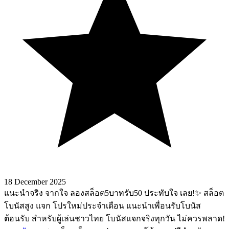
18 December 2025
แนะนำจริง จากใจ ลองสล็อต5บาทรับ50 ประทับใจ เลย!✨ สล็อต
โบนัสสูง แจก โปรใหม่ประจำเดือน แนะนำเพื่อนรับโบนัส
ต้อนรับ สำหรับผู้เล่นชาวไทย โบนัสแจกจริงทุกวัน ไม่ควรพลาด!