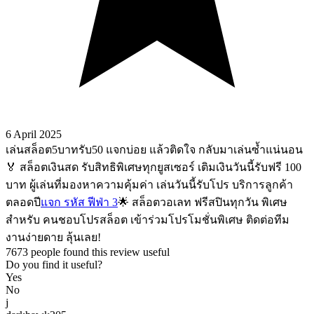
6 April 2025
เล่นสล็อต5บาทรับ50 แจกบ่อย แล้วติดใจ กลับมาเล่นซ้ำแน่นอน
🏅 สล็อตเงินสด รับสิทธิพิเศษทุกยูสเซอร์ เติมเงินวันนี้รับฟรี 100
บาท ผู้เล่นที่มองหาความคุ้มค่า เล่นวันนี้รับโปร บริการลูกค้า
ตลอดปี
แจก รหัส ฟีฟ่า 3
🌟 สล็อตวอเลท ฟรีสปินทุกวัน พิเศษ
สำหรับ คนชอบโปรสล็อต เข้าร่วมโปรโมชั่นพิเศษ ติดต่อทีม
งานง่ายดาย ลุ้นเลย!
7673 people found this review useful
Do you find it useful?
Yes
No
j