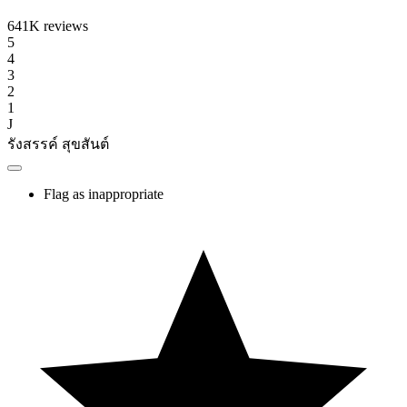
641K reviews
5
4
3
2
1
J
รังสรรค์ สุขสันต์
Flag as inappropriate