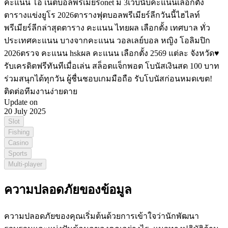
คะแนน โอ เน็ตบอลพรีเมียร์onet ม 3เว็บนับคะแนนเลือกตั้ง
ตารางแข่งยูโร 2026ตารางฟุตบอลพรีเมียร์ลีกวันนี้ไฮไลท์
พรีเมียร์ลีกล่าสุดตาราง คะแนน ไทยผล เลือกตั้ง เทศบาล ทั่ว
ประเทศคะแนน บางจากคะแนน วอลเลย์บอล หญิง โอลิมปิก
2026ตรวจ คะแนน hskผล คะแนน เลือกตั้ง 2569 แต่ละ จังหวัด♥️
รับเครดิตฟรีทันทีเมื่อเล่น สล็อตแจ็กพอต โบนัสเงินสด 100 บาท
ร่วมสนุกได้ทุกวัน ผู้ชื่นชอบเกมมือถือ รับโบนัสก่อนหมดเขต!
ติดต่อทีมงานง่ายดาย
Update on
20 July 2025
Slot
Fishing
Casino
Sports
Multi-player
ความปลอดภัยของข้อมูล
ความปลอดภัยของคุณเริ่มต้นด้วยการเข้าใจว่านักพัฒนา