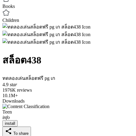
Books
Children
สล็อต438
ทดลองเล่นสล็อตฟรี pg เก
4.9
star
1976K reviews
10.1M+
Downloads
Teen
info
install
To share