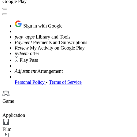
Google Play
Sign in with Google
play_apps
Library and Tools
Payment
Payments and Subscriptions
Review
My Activity on Google Play
redeem
offer
Play Pass
Adjustment
Arrangement
Personal Policy
•
Terms of Service
Game
Application
Film