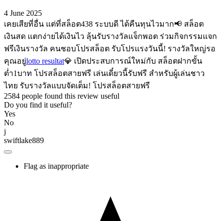
4 June 2025
เคยเสียที่อื่น แต่ที่สล็อต438 ระบบดี ได้คืนทุนไวมาก📢 สล็อต
เงินสด แตกง่ายได้เงินไว ลุ้นรับรางวัลแจ็กพอต ร่วมกิจกรรมแจก
ฟรีเงินรางวัล คนชอบโปรสล็อต รับโปรแรงวันนี้! รางวัลใหญ่รอ
คุณอยู่
lotto resultat
💎 เปิดประสบการณ์ใหม่กับ สล็อตฝากขั้น
ต่ำ1บาท โปรสล็อตสายฟรี เล่นเดี๋ยวนี้รับฟรี สำหรับผู้เล่นชาว
ไทย รับรางวัลแบบจัดเต็ม! โปรสล็อตสายฟรี
2584 people found this review useful
Do you find it useful?
Yes
No
j
swiftlake889
Flag as inappropriate