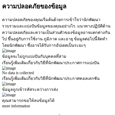
ความปลอดภัยของข้อมูล
ความปลอดภัยของคุณเริ่มต้นด้วยการเข้าใจว่านักพัฒนา
รวบรวมและแบ่งปันข้อมูลของคุณอย่างไร.
แนวทางปฏิบัติด้าน
ความปลอดภัยและความเป็นส่วนตัวของข้อมูลอาจแตกต่างกัน
ไป ขึ้นอยู่กับการใช้งาน ภูมิภาค และอายุ
ข้อมูลต่อไปนี้จัดทำ
โดยนักพัฒนา ซึ่งอาจได้รับการอัปเดตเป็นระยะๆ
ข้อมูลจะไม่ถูกแบ่งปันกับบุคคลที่สาม
เรียนรู้เพิ่มเติมเกี่ยวกับวิธีที่นักพัฒนาประกาศการแบ่งปัน
No data is collected
เรียนรู้เพิ่มเติมเกี่ยวกับวิธีที่นักพัฒนาประกาศคอลเลกชัน
ข้อมูลถูกเข้ารหัสระหว่างการส่ง
คุณสามารถขอให้ลบข้อมูลได้
more information