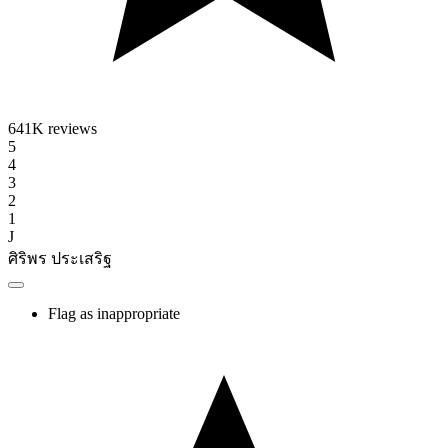
641K reviews
5
4
3
2
1
J
ศิริพร ประเสริฐ
Flag as inappropriate