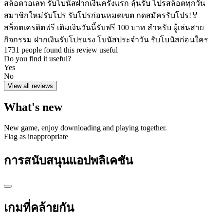
สล็อตวอเลท รับโบนัสฝากเงินครั้งแรก ลุ้นรับ โปรสล็อตทุกวัน
สมาชิกใหม่รับโปร รับโปรก่อนหมดเขต กดสมัครรับโปร!🏅
สล็อตเครดิตฟรี เติมเงินวันนี้รับฟรี 100 บาท สำหรับ ผู้เล่นสาย
กิจกรรม ฝากเงินรับโปรแรง โบนัสประจำวัน รับโบนัสก่อนใคร
1731 people found this review useful
Do you find it useful?
Yes
No
View all reviews
What's new
New game, enjoy downloading and playing together.
Flag as inappropriate
การสนับสนุนแอปพลิเคชัน
เกมที่คล้ายกัน