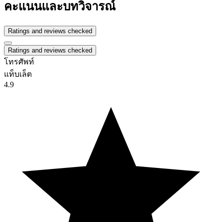
คะแนนและบทวิจารณ์
Ratings and reviews checked
Ratings and reviews checked
โทรศัพท์
แท็บเล็ต
4.9