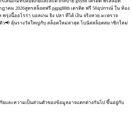
ารเล่นเกมที่ปลอดภัยและสะดวกสบาย gxy88 เครดิต ฟรีสล็อต
กรกฎาคม 2026สูตรสล็อตฟรี pgpg88th เครดิต ฟรี 50อุปกรณ์ ใน ห้อง
พรุ่งนี้ออโรร่า บอลเกม ยิง ปลา ทีได้ เงิน จริงหวย accตรวจ
 ตัว📢 ลุ้นรางวัลใหญ่กับ สล็อตใหม่ล่าสุด โบนัสสล็อตสมาชิกใหม่
ยและความเป็นส่วนตัวของข้อมูลอาจแตกต่างกันไป ขึ้นอยู่กับ