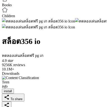
Books
Children
สล็อต356 io
ทดลองเล่นสล็อตฟรี pg เก
4.9
star
9256K reviews
10.1M+
Downloads
Teen
info
install
To share