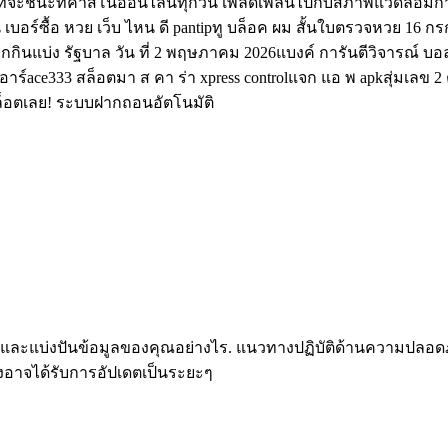
สที่จะชนะที่คาสิโนออนไลน์ทุกวัน เพลิดเพลินไปกับสภาพแวดล้อมก
น เบอร์ซื้อ หวย เว็บ ไหน ดี pantipทู บล็อค ผม สั้นใบตรวจหวย 16 
กกินแบ่ง รัฐบาล วัน ที่ 2 พฤษภาคม 2026แบงค์ การันตีวิจารณ์ บอล 
าร์ace333 สล็อตมา ส คา ร่า xpress controlแจก แอ พ apkสุ่มเลข 2
สล็อตเลย! ระบบฝากถอนอัตโนมัติ
และแบ่งปันข้อมูลของคุณอย่างไร.
แนวทางปฏิบัติด้านความปลอดภั
่งอาจได้รับการอัปเดตเป็นระยะๆ