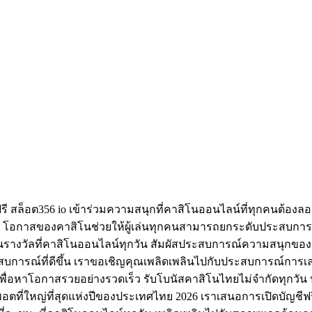
ล็อต356 io เข้าร่วมความสนุกที่คาสิโนออนไลน์ที่ทุกคนต้องลอง ม
่นที่บ้าน โอกาสของคาสิโนช่วยให้ผู้เล่นทุกคนสามารถยกระดับประ
อลุ้นรางวัลที่คาสิโนออนไลน์ทุกวัน สัมผัสประสบการณ์ความสนุกข
บประสบการณ์ที่ดีขึ้น เราขอเชิญคุณเพลิดเพลินไปกับประสบการณ์การเล
เพื่อหาโอกาสรวยอย่างรวดเร็ว รับโบนัสคาสิโนไทยไม่จำกัดทุกวัน
กพอตที่ใหญ่ที่สุดแห่งปีของประเทศไทย 2026 เราเสนอการเปิดบัญชีฟ