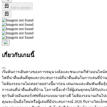
Add to wishlist
เกี่ยวกับเกมนี้
เริ่มต้นการเดินทางของการหมุนวงล้อและชนะเกมกีฬาออนไลน์ฟรี ส
ไพ่ที่น่าตื่นเต้นที่สุดและประสบการณ์ที่น่าตื่นเต้นในการเล
ไม่ต้องรอนานไม่เคยง่ายอย่างนี้มาก่อน เล่นเกมและเดิมพันเพื่
การเล่นที่น่าตื่นเต้นที่บ้าน โอกาสนี้จะทำให้ผู้เล่นทุกคนได้รั
ทุกวันด้วยอินเทอร์เฟซที่ออกแบบมาอย่างดี ไม่ต้องรอนานเกินไป
คุณจะเป็นมือใหม่หรือผู้เล่นที่มีประสบการณ์ 2026 รับรางวัลแจ็