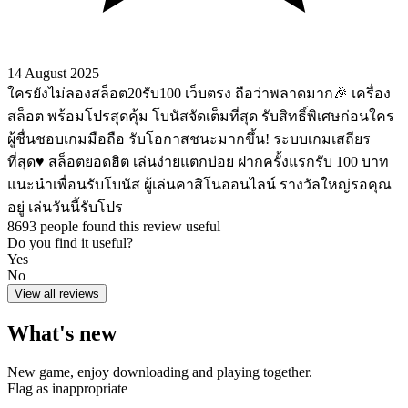
14 August 2025
ใครยังไม่ลองสล็อต20รับ100 เว็บตรง ถือว่าพลาดมาก🎉 เครื่อง
สล็อต พร้อมโปรสุดคุ้ม โบนัสจัดเต็มที่สุด รับสิทธิ์พิเศษก่อนใคร
ผู้ชื่นชอบเกมมือถือ รับโอกาสชนะมากขึ้น! ระบบเกมเสถียร
ที่สุด♥️ สล็อตยอดฮิต เล่นง่ายแตกบ่อย ฝากครั้งแรกรับ 100 บาท
แนะนำเพื่อนรับโบนัส ผู้เล่นคาสิโนออนไลน์ รางวัลใหญ่รอคุณ
อยู่ เล่นวันนี้รับโปร
8693 people found this review useful
Do you find it useful?
Yes
No
View all reviews
What's new
New game, enjoy downloading and playing together.
Flag as inappropriate