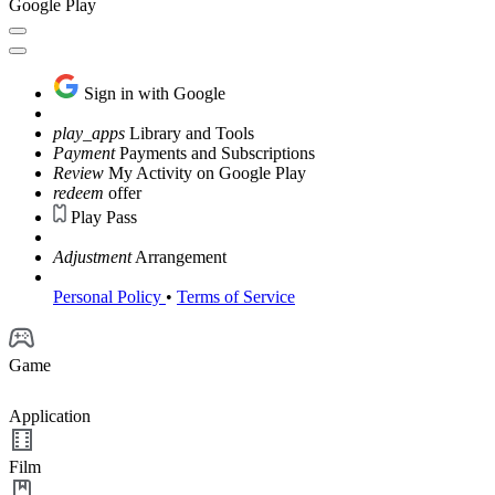
Google Play
Sign in with Google
play_apps
Library and Tools
Payment
Payments and Subscriptions
Review
My Activity on Google Play
redeem
offer
Play Pass
Adjustment
Arrangement
Personal Policy
•
Terms of Service
Game
Application
Film