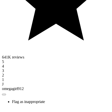
641K reviews
5
4
3
2
1
J
omegagirl912
Flag as inappropriate