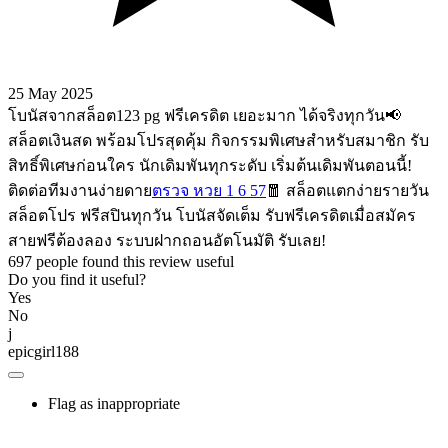
25 May 2025
โบนัสจากสล็อต123 pg ฟรีเครดิต เยอะมาก ได้จริงทุกวัน📢
สล็อตเงินสด พร้อมโปรสุดคุ้ม กิจกรรมพิเศษสำหรับสมาชิก รับ
สิทธิ์พิเศษก่อนใคร นักเดิมพันทุกระดับ เริ่มต้นเดิมพันตอนนี้!
ติดต่อทีมงานง่ายดาย
ตรวจ หวย 1 6 57
🧧 สล็อตแตกง่ายรายวัน
สล็อตโปร ฟรีสปินทุกวัน โบนัสจัดเต็ม รับฟรีเครดิตเมื่อสมัคร
สายฟรีต้องลอง ระบบฝากถอนอัตโนมัติ รับเลย!
697 people found this review useful
Do you find it useful?
Yes
No
j
epicgirl188
Flag as inappropriate