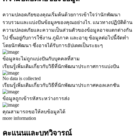
ความปลอดภัยของคุณเริ่มต้นด้วยการเข้าใจว่านักพัฒนา
รวบรวมและแบ่งปันข้อมูลของคุณอย่างไร.
แนวทางปฏิบัติด้าน
ความปลอดภัยและความเป็นส่วนตัวของข้อมูลอาจแตกต่างกัน
ไป ขึ้นอยู่กับการใช้งาน ภูมิภาค และอายุ
ข้อมูลต่อไปนี้จัดทำ
โดยนักพัฒนา ซึ่งอาจได้รับการอัปเดตเป็นระยะๆ
ข้อมูลจะไม่ถูกแบ่งปันกับบุคคลที่สาม
เรียนรู้เพิ่มเติมเกี่ยวกับวิธีที่นักพัฒนาประกาศการแบ่งปัน
No data is collected
เรียนรู้เพิ่มเติมเกี่ยวกับวิธีที่นักพัฒนาประกาศคอลเลกชัน
ข้อมูลถูกเข้ารหัสระหว่างการส่ง
คุณสามารถขอให้ลบข้อมูลได้
more information
คะแนนและบทวิจารณ์