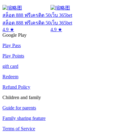
สล็อต 888 ฟรีเครดิต 50
เว็บ 365bet
สล็อต 888 ฟรีเครดิต 50
เว็บ 365bet
4.9 ★
4.9 ★
Google Play
Play Pass
Play Points
gift card
Redeem
Refund Policy
Children and family
Guide for parents
Family sharing feature
Terms of Service