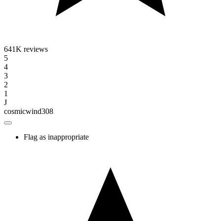
641K reviews
5
4
3
2
1
J
cosmicwind308
Flag as inappropriate