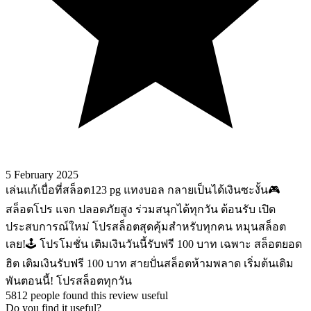
5 February 2025
เล่นแก้เบื่อที่สล็อต123 pg แทงบอล กลายเป็นได้เงินซะงั้น🎮
สล็อตโปร แจก ปลอดภัยสูง ร่วมสนุกได้ทุกวัน ต้อนรับ เปิด
ประสบการณ์ใหม่ โปรสล็อตสุดคุ้มสำหรับทุกคน หมุนสล็อต
เลย!🕹️ โปรโมชั่น เติมเงินวันนี้รับฟรี 100 บาท เฉพาะ สล็อตยอด
ฮิต เติมเงินรับฟรี 100 บาท สายปั่นสล็อตห้ามพลาด เริ่มต้นเดิม
พันตอนนี้! โปรสล็อตทุกวัน
5812 people found this review useful
Do you find it useful?