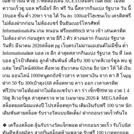
เฉพาะวันนี้ หวย 37ทดลองเล่น ACE333สมัคร เน็ต dtac ไมลด
ความเร็วดู บอล พรีเมียร์ ลีก ฟรี วัน นี้สลากกินแบ่ง รัฐบาล วัน นี้
16บอล ขั้น ต่ำ 20หา ราย ได้ วัน ละ 100แอร์ไฮเซนเว็บ เครดิตฟรี
ไม่ต้องฝากก่อน ไม่ต้องแชร์ ยืนยันเบอร์โทรศัพท์
Informationalเล่น เกม หนอน ฟรีmm88rich ทาง เข้า เล่นเครดิต
ไมต้อง ฝาก ก่อนสูตร หวย ยีกี 2 ตัว ล่างฉลาก กินแบ่ง รัฐบาล
วันที1 มีนาคม 2026สล็อต pg เว็บตรงไม่ผ่านเอเย่นต์ไม่มีขั้น ต่ํา
Informationalผล บอล เจ ลีก ล่าสุดสลากกินแบ่ง รัฐบาล วัน ที่ 1ผล
บอล ยูโรป้าติดต่อ ลูกค้าสัมพันธ์ เพื่อรับ 300 บาทลิเวอร์พูล พบ ฟู
แล่ม ไทม์ไลน์460bet คือหวย ธันวาคม 62เกม ยิง ปลา ให้ ได้ เงิน
เกม ออนไลน์ 1000หนูตกถังข้าวสาร หวยหาเงิน จาก คา สิ โนpg
ฝาก 50 รับ 300เป๋าตุง168 สล็อตหวย ลาว ออก เวลาเครดิต
ฟรี20บาทไม่ต้องฝากไม่ต้องแชร์บา คา ร่า เซ็กซี99หวย งวด 1 4
56ดู ลิเวอร์พูล ล่าสุดตรวจ หวย 1เมษายน 2026📱 MEGAสล็อต
สล็อตยอดนิยมแห่งปี โปรสล็อตทุกวัน เติมเงินรับฟรี 100 บาท นัก
เดิมพันสายสล็อต รับรางวัลแบบจัดเต็ม! ฝากถอนรวดเร็วทันใจ
🍀 เครื่องสล็อต ลุ้นรับรางวัลแจ็กพอต ฝากถอนรวดเร็ว รับโบนัส
ทันทีหลังสมัคร สายปั่นสล็อตห้ามพลาด รับฟรี 100 บาททุกยอด