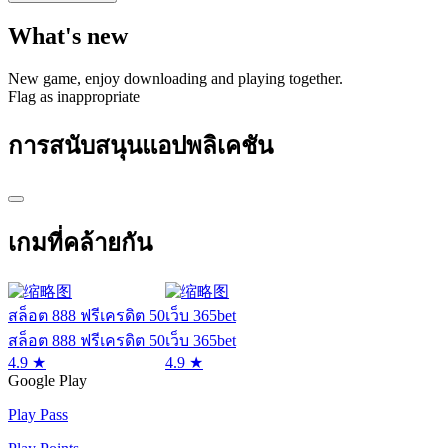
What's new
New game, enjoy downloading and playing together.
Flag as inappropriate
การสนับสนุนแอปพลิเคชัน
เกมที่คล้ายกัน
สล็อต 888 ฟรีเครดิต 50
เว็บ 365bet
สล็อต 888 ฟรีเครดิต 50
เว็บ 365bet
4.9 ★
4.9 ★
Google Play
Play Pass