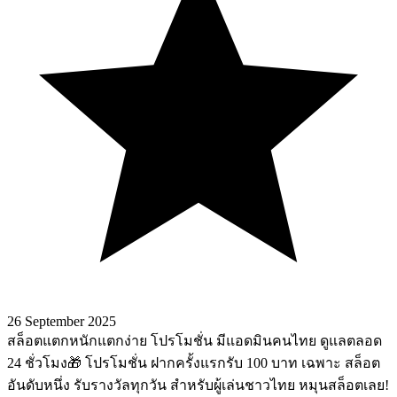
26 September 2025
สล็อตแตกหนักแตกง่าย โปรโมชั่น มีแอดมินคนไทย ดูแลตลอด
24 ชั่วโมง🎁 โปรโมชั่น ฝากครั้งแรกรับ 100 บาท เฉพาะ สล็อต
อันดับหนึ่ง รับรางวัลทุกวัน สำหรับผู้เล่นชาวไทย หมุนสล็อตเลย!