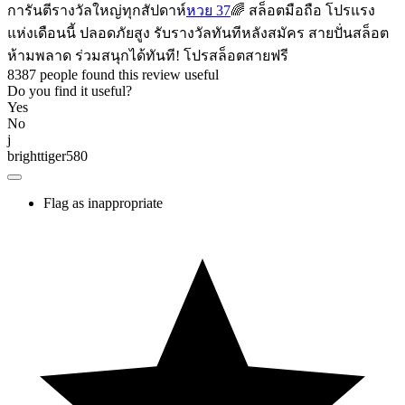
การันตีรางวัลใหญ่ทุกสัปดาห์
หวย 37
🌈 สล็อตมือถือ โปรแรง
แห่งเดือนนี้ ปลอดภัยสูง รับรางวัลทันทีหลังสมัคร สายปั่นสล็อต
ห้ามพลาด ร่วมสนุกได้ทันที! โปรสล็อตสายฟรี
8387 people found this review useful
Do you find it useful?
Yes
No
j
brighttiger580
Flag as inappropriate