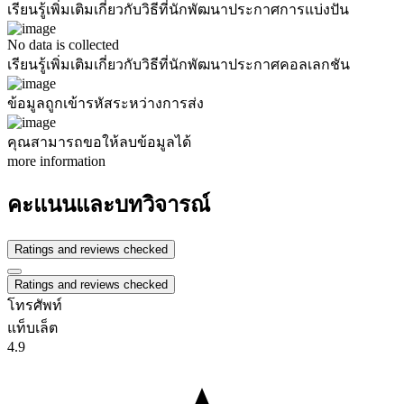
เรียนรู้เพิ่มเติมเกี่ยวกับวิธีที่นักพัฒนาประกาศการแบ่งปัน
No data is collected
เรียนรู้เพิ่มเติมเกี่ยวกับวิธีที่นักพัฒนาประกาศคอลเลกชัน
ข้อมูลถูกเข้ารหัสระหว่างการส่ง
คุณสามารถขอให้ลบข้อมูลได้
more information
คะแนนและบทวิจารณ์
Ratings and reviews checked
Ratings and reviews checked
โทรศัพท์
แท็บเล็ต
4.9