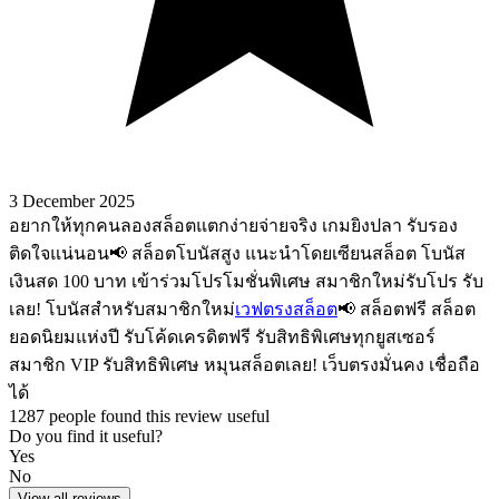
3 December 2025
อยากให้ทุกคนลองสล็อตแตกง่ายจ่ายจริง เกมยิงปลา รับรอง
ติดใจแน่นอน📢 สล็อตโบนัสสูง แนะนำโดยเซียนสล็อต โบนัส
เงินสด 100 บาท เข้าร่วมโปรโมชั่นพิเศษ สมาชิกใหม่รับโปร รับ
เลย! โบนัสสำหรับสมาชิกใหม่
เวฟตรงสล็อต
📢 สล็อตฟรี สล็อต
ยอดนิยมแห่งปี รับโค้ดเครดิตฟรี รับสิทธิพิเศษทุกยูสเซอร์
สมาชิก VIP รับสิทธิพิเศษ หมุนสล็อตเลย! เว็บตรงมั่นคง เชื่อถือ
ได้
1287 people found this review useful
Do you find it useful?
Yes
No
View all reviews