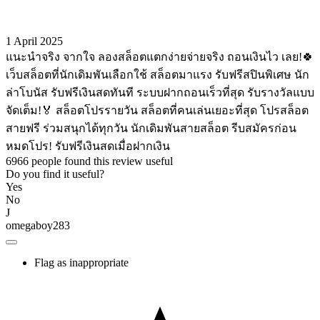
1 April 2025
แนะนำจริง จากใจ ลองสล็อตแตกง่ายจ่ายจริง ถอนเงินไว เลย!🍀
เว็บสล็อตที่นักเดิมพันเลือกใช้ สล็อตมาแรง รับฟรีสปินพิเศษ นัก
ล่าโบนัส รับฟรีเงินสดทันที ระบบฝากถอนเร็วที่สุด รับรางวัลแบบ
จัดเต็ม!🏅 สล็อตโปรรายวัน สล็อตที่คนเล่นเยอะที่สุด โปรสล็อต
สายฟรี ร่วมสนุกได้ทุกวัน นักเดิมพันสายสล็อต รีบสมัครก่อน
หมดโปร! รับฟรีเงินสดเมื่อฝากเงิน
6966 people found this review useful
Do you find it useful?
Yes
No
J
omegaboy283
Flag as inappropriate