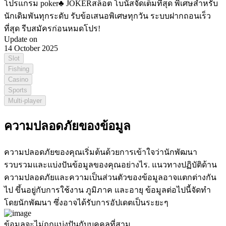
โปรแกรม poker♣️ JOKERสล็อต โบนัสจัดเต็มที่สุด พิเศษสำหรับ
นักเดิมพันทุกระดับ รับข้อเสนอพิเศษทุกวัน ระบบฝากถอนเร็ว
ที่สุด รีบสมัครก่อนหมดโปร!
Update on
14 October 2025
Slot
Fishing
Casino
Sports
Multi-player
ความปลอดภัยของข้อมูล
ความปลอดภัยของคุณเริ่มต้นด้วยการเข้าใจว่านักพัฒนา
รวบรวมและแบ่งปันข้อมูลของคุณอย่างไร.
แนวทางปฏิบัติด้าน
ความปลอดภัยและความเป็นส่วนตัวของข้อมูลอาจแตกต่างกัน
ไป ขึ้นอยู่กับการใช้งาน ภูมิภาค และอายุ
ข้อมูลต่อไปนี้จัดทำ
โดยนักพัฒนา ซึ่งอาจได้รับการอัปเดตเป็นระยะๆ
ข้อมูลจะไม่ถูกแบ่งปันกับบุคคลที่สาม