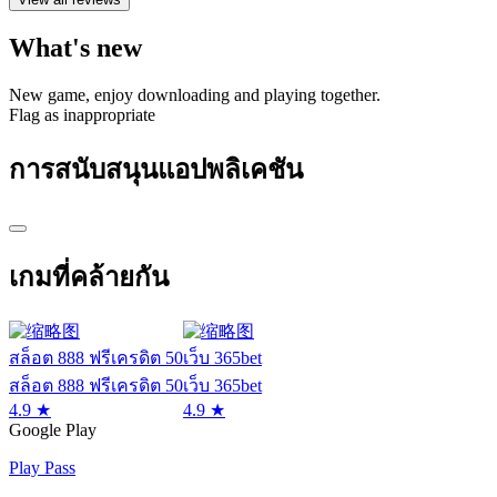
What's new
New game, enjoy downloading and playing together.
Flag as inappropriate
การสนับสนุนแอปพลิเคชัน
เกมที่คล้ายกัน
สล็อต 888 ฟรีเครดิต 50
เว็บ 365bet
สล็อต 888 ฟรีเครดิต 50
เว็บ 365bet
4.9 ★
4.9 ★
Google Play
Play Pass