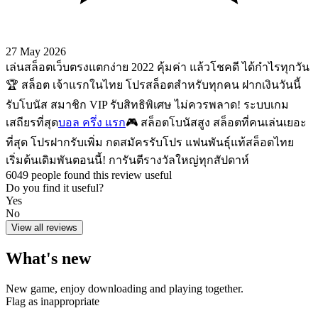
27 May 2026
เล่นสล็อตเว็บตรงแตกง่าย 2022 คุ้มค่า แล้วโชคดี ได้กำไรทุกวัน
🏆 สล็อต เจ้าแรกในไทย โปรสล็อตสำหรับทุกคน ฝากเงินวันนี้
รับโบนัส สมาชิก VIP รับสิทธิพิเศษ ไม่ควรพลาด! ระบบเกม
เสถียรที่สุด
บอล ครึ่ง แรก
🎮 สล็อตโบนัสสูง สล็อตที่คนเล่นเยอะ
ที่สุด โปรฝากรับเพิ่ม กดสมัครรับโปร แฟนพันธุ์แท้สล็อตไทย
เริ่มต้นเดิมพันตอนนี้! การันตีรางวัลใหญ่ทุกสัปดาห์
6049 people found this review useful
Do you find it useful?
Yes
No
View all reviews
What's new
New game, enjoy downloading and playing together.
Flag as inappropriate