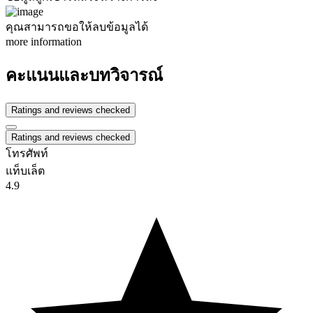
คุณสามารถขอให้ลบข้อมูลได้
more information
คะแนนและบทวิจารณ์
Ratings and reviews checked
Ratings and reviews checked
โทรศัพท์
แท็บเล็ต
4.9