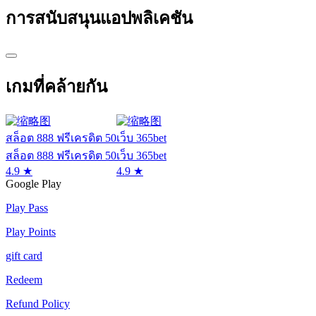
การสนับสนุนแอปพลิเคชัน
เกมที่คล้ายกัน
สล็อต 888 ฟรีเครดิต 50
เว็บ 365bet
สล็อต 888 ฟรีเครดิต 50
เว็บ 365bet
4.9 ★
4.9 ★
Google Play
Play Pass
Play Points
gift card
Redeem
Refund Policy