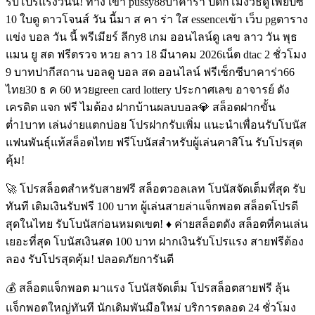
รับโปรแรงวันนี้! ทาง เข้า pussy88บาคาร่า ปิดกี่โมงวิธีดูไพ่ยิปซี
10 ใบดู ดาวโจนส์ วัน นี้มา ส คา ร่า ใส essenceเข้า เว็บ pgตาราง
แข่ง บอล วัน นี้ พรีเมียร์ ลีกy8 เกม ออนไลน์ดู เลข ลาว วัน พุธ
แมน ยู สด ฟรีตรวจ หวย ลาว 18 มีนาคม 2026เน็ต dtac 2 ชั่วโมง
9 บาทปากีสถาน บอลดู บอล สด ออนไลน์ ฟรีเซ็กซีบาคาร่า66
ไทย30 ธ ค 60 หวยgreen card lottery ประกาศเลข อาจารย์ ดัง
เครดิต แจก ฟรี ไมต้อง ฝากบ้านผลบบอล💎 สล็อตฝากขั้น
ต่ำ1บาท เล่นง่ายแตกบ่อย โปรฝากรับเพิ่ม แนะนำเพื่อนรับโบนัส
แฟนพันธุ์แท้สล็อตไทย ฟรีโบนัสสำหรับผู้เล่นคาสิโน รับโปรสุด
คุ้ม!
🚀 โปรสล็อตสำหรับสายฟรี สล็อตวอลเลท โบนัสจัดเต็มที่สุด รับ
ทันที เติมเงินรับฟรี 100 บาท ผู้เล่นสายล่าแจ็กพอต สล็อตโปรดี
สุดในไทย รับโบนัสก่อนหมดเขต! ♦️ ค่ายสล็อตดัง สล็อตที่คนเล่น
เยอะที่สุด โบนัสเงินสด 100 บาท ฝากเงินรับโปรแรง สายฟรีต้อง
ลอง รับโปรสุดคุ้ม! ปลอดภัยการันตี
💰 สล็อตแจ็กพอต มาแรง โบนัสจัดเต็ม โปรสล็อตสายฟรี ลุ้น
แจ็กพอตใหญ่ทันที นักเดิมพันมือใหม่ บริการตลอด 24 ชั่วโมง