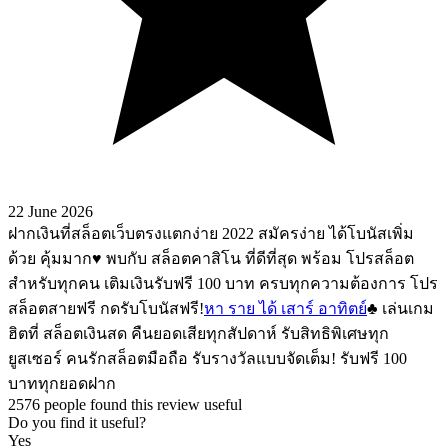
22 June 2026
ฝากเงินที่สล็อตเว็บตรงแตกง่าย 2022 สมัครง่าย ได้โบนัสเพิ่ม
ด้วย คุ้มมาก♥️ พบกับ สล็อตคาสิโน ที่ดีที่สุด พร้อม โปรสล็อต
สำหรับทุกคน เติมเงินรับฟรี 100 บาท ครบทุกความต้องการ โปร
สล็อตสายฟรี กดรับโบนัสฟรี!
หา ราย ได้ เสาร์ อาทิตย์
♣️ เล่นเกม
ฮิตที่ สล็อตเงินสด คืนยอดเสียทุกสัปดาห์ รับสิทธิพิเศษทุก
ยูสเซอร์ คนรักสล็อตมือถือ รับรางวัลแบบจัดเต็ม! รับฟรี 100
บาททุกยอดฝาก
2576 people found this review useful
Do you find it useful?
Yes