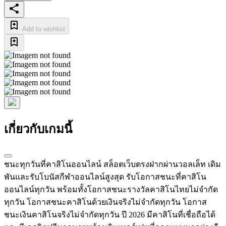
Add to wishlist
เกี่ยวกับเกมนี้
ชนะทุกวันที่คาสิโนออนไลน์ สล็อตเว็บตรงฝากผ่านวอลเล็ท เดิม
พันและรับโบนัสกีฬาออนไลน์สูงสุด รับโอกาสชนะที่คาสิโน
ออนไลน์ทุกวัน พร้อมทั้งโอกาสชนะรางวัลคาสิโนไทยไม่จำกัด
ทุกวัน โอกาสชนะคาสิโนด้วยเงินจริงไม่จำกัดทุกวัน โอกาส
ชนะเงินคาสิโนจริงไม่จำกัดทุกวัน ปี 2026 มีคาสิโนที่เชื่อถือได้