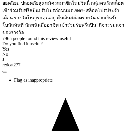
ยอดนิยม ปลอดภัยสูง สมัครสมาชิกใหม่วันนี้ กลุ่มคนรักสล็อต
เข้าร่วมรับฟรีสปิน! รับโปรก่อนหมดเขต✨ สล็อตโปรประจำ
เดือน รางวัลใหญ่รอคุณอยู่ คืนเงินสล็อตรายวัน ฝากเงินรับ
โบนัสทันที นักพนันมืออาชีพ เข้าร่วมรับฟรีสปิน! กิจกรรมแจก
ของรางวัล
7965 people found this review useful
Do you find it useful?
Yes
No
J
redcat277
Flag as inappropriate