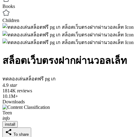
Books
Children
สล็อตเว็บตรงฝากผ่านวอลเล็ท
ทดลองเล่นสล็อตฟรี pg เก
4.9
star
1814K reviews
10.1M+
Downloads
Teen
info
install
To share