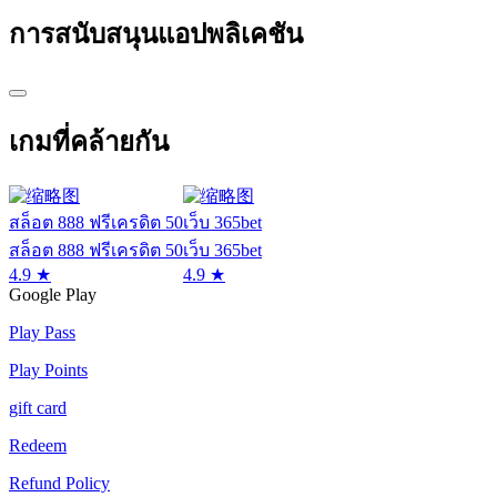
การสนับสนุนแอปพลิเคชัน
เกมที่คล้ายกัน
สล็อต 888 ฟรีเครดิต 50
เว็บ 365bet
สล็อต 888 ฟรีเครดิต 50
เว็บ 365bet
4.9 ★
4.9 ★
Google Play
Play Pass
Play Points
gift card
Redeem
Refund Policy