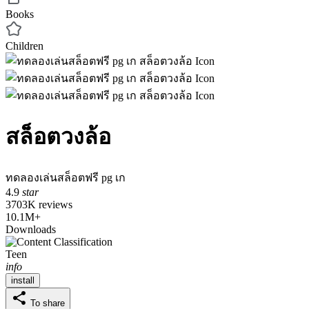
Books
Children
สล็อตวงล้อ
ทดลองเล่นสล็อตฟรี pg เก
4.9
star
3703K reviews
10.1M+
Downloads
Teen
info
install
To share