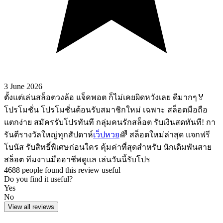
3 June 2026
ตั้งแต่เล่นสล็อตวงล้อ แจ็คพอต ก็ไม่เคยผิดหวังเลย ดีมากๆ🏅
โปรโมชั่น โปรโมชั่นต้อนรับสมาชิกใหม่ เฉพาะ สล็อตมือถือ
แตกง่าย สมัครรับโปรทันที กลุ่มคนรักสล็อต รับเงินสดทันที! กา
รันตีรางวัลใหญ่ทุกสัปดาห์
เว็ปหวย
🌈 สล็อตใหม่ล่าสุด แจกฟรี
โบนัส รับสิทธิ์พิเศษก่อนใคร คุ้มค่าที่สุดสำหรับ นักเดิมพันสาย
สล็อต ทีมงานมืออาชีพดูแล เล่นวันนี้รับโปร
4688 people found this review useful
Do you find it useful?
Yes
No
View all reviews