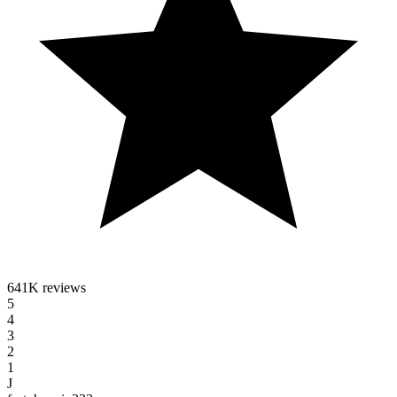
641K reviews
5
4
3
2
1
J