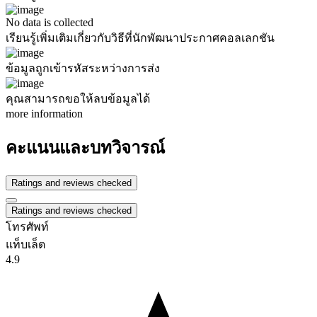
No data is collected
เรียนรู้เพิ่มเติมเกี่ยวกับวิธีที่นักพัฒนาประกาศคอลเลกชัน
ข้อมูลถูกเข้ารหัสระหว่างการส่ง
คุณสามารถขอให้ลบข้อมูลได้
more information
คะแนนและบทวิจารณ์
Ratings and reviews checked
Ratings and reviews checked
โทรศัพท์
แท็บเล็ต
4.9