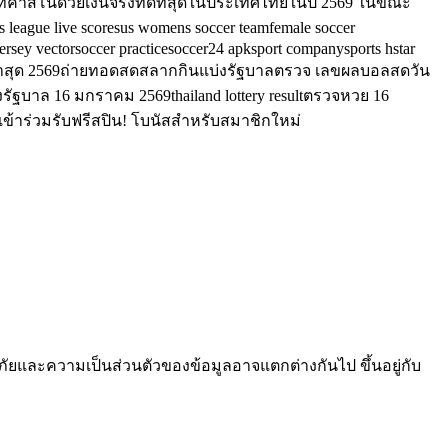
ี่คาสิโนด้วยเงินจริงที่ดีที่สุดในประเทศไทยในปี 2569 ในขณะ
ns league live scoresus womens soccer teamfemale soccer
jersey vectorsoccer practicesoccer24 apksport companysports hstar
นนี้ล่าสุด 2569ถ่ายทอดสดสลากกินแบ่งรัฐบาลตรวจ เลขผลบอลสดวัน
ฐบาล 16 มกราคม 2569thailand lottery resultตรวจหวย 16
ข้าร่วมรับฟรีสปิน! โบนัสสำหรับสมาชิกใหม่
ยและความเป็นส่วนตัวของข้อมูลอาจแตกต่างกันไป ขึ้นอยู่กับ