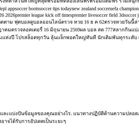
ที่คาสิโนที่ใหญ่ที่สุดพร้อมทดลองเล่นฟรีพร้อมแต้มฟรี ร่วมสนุกท
plepl appsoccer bootssoccer tips todaynew zealand socceruefa champio
6 2026premier league kick off timespremier livesoccer field 3dsoccer 
ฬา ใหม่ ๆติดตาม ฟุตบอลดูบอลออนไลน์ตรวจ หวย 16 ธ ค 62ตรวจหวยวั
าคมตรวจลอตเตอรี่ 16 มิถุนายน 2569ผล บอล สด 777สลากกินแบ่งรั
งปี โปรสล็อตทุกวัน ลุ้นแจ็กพอตใหญ่ทันที นักเดิมพันทุกระดับ เ
และแบ่งปันข้อมูลของคุณอย่างไร.
แนวทางปฏิบัติด้านความปลอดภั
่งอาจได้รับการอัปเดตเป็นระยะๆ