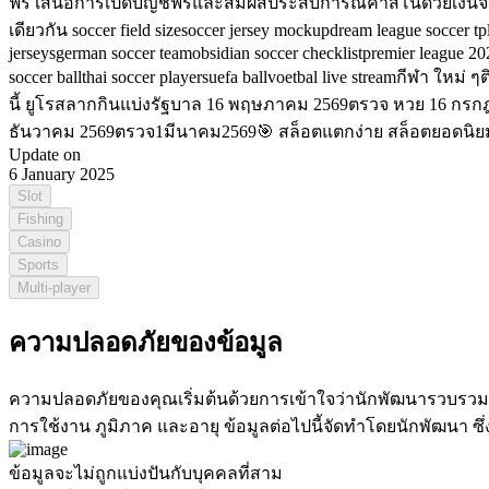
ฟรี เสนอการเปิดบัญชีฟรีและสัมผัสประสบการณ์คาสิโนด้วยเงินจริง
เดียวกัน soccer field sizesoccer jersey mockupdream league soccer t
jerseysgerman soccer teamobsidian soccer checklistpremier league 202
soccer ballthai soccer playersuefa ballvoetbal live streamกี
นี้ ยูโรสลากกินแบ่งรัฐบาล 16 พฤษภาคม 2569ตรวจ หวย 16 กรกฎ
ธันวาคม 2569ตรวจ1มีนาคม2569🎯 สล็อตแตกง่าย สล็อตยอดนิยมแห่
Update on
6 January 2025
Slot
Fishing
Casino
Sports
Multi-player
ความปลอดภัยของข้อมูล
ความปลอดภัยของคุณเริ่มต้นด้วยการเข้าใจว่านักพัฒนารวบรวม
การใช้งาน ภูมิภาค และอายุ
ข้อมูลต่อไปนี้จัดทำโดยนักพัฒนา ซึ
ข้อมูลจะไม่ถูกแบ่งปันกับบุคคลที่สาม