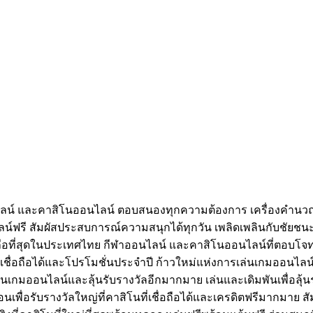
อนไลน์ และคาสิโนออนไลน์ ตอบสนองทุกความต้องการ เครื่องคำนวณล
ฟรี สัมผัสประสบการณ์ความสนุกได้ทุกวัน เพลิดเพลินกับชัยชนะค
ื่อถือที่สุดในประเทศไทย กีฬาออนไลน์ และคาสิโนออนไลน์ที่ตอบโจ
ชื่อถือได้และโปรโมชั่นประจำปี ก้าวใหม่แห่งการเล่นเกมออนไลน์ 
รเล่นเกมออนไลน์และลุ้นรับรางวัลอีกมากมาย เล่นและเดิมพันเพื่อล
นเพื่อรับรางวัลใหญ่ที่คาสิโนที่เชื่อถือได้และเครดิตฟรีมากมาย 