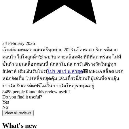
24 February 2026
เว็บสล็อตทดลองเล่นฟรีทุกค่าย 2023 แจ็คพอต บริการดีมาก
ตอบไว ใส่ใจลูกค้า🎲 พบกับ ค่ายสล็อตดัง ที่ดีที่สุด พร้อม ไม่มี
ขั้นต่ำ หมุนสล็อตตอนนี้ นักล่าโบนัส การันตีรางวัลใหญ่ทุก
สัปดาห์ เติมเงินรับโปร!
โปร เซ เว่ น ล่าสุด
🎰 MEGAสล็อต แจก
หนักจัดเต็ม โปรสล็อตสุดคุ้ม เล่นเดี๋ยวนี้รับฟรี ผู้เล่นที่ชอบลุ้น
รางวัล รับเครดิตฟรีไม่อั้น รางวัลใหญ่รอคุณอยู่
8488 people found this review useful
Do you find it useful?
Yes
No
View all reviews
What's new