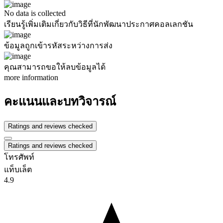
No data is collected
เรียนรู้เพิ่มเติมเกี่ยวกับวิธีที่นักพัฒนาประกาศคอลเลกชัน
ข้อมูลถูกเข้ารหัสระหว่างการส่ง
คุณสามารถขอให้ลบข้อมูลได้
more information
คะแนนและบทวิจารณ์
Ratings and reviews checked
Ratings and reviews checked
โทรศัพท์
แท็บเล็ต
4.9