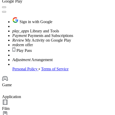
Google Play
Sign in with Google
play_apps
Library and Tools
Payment
Payments and Subscriptions
Review
My Activity on Google Play
redeem
offer
Play Pass
Adjustment
Arrangement
Personal Policy
•
Terms of Service
Game
Application
Film