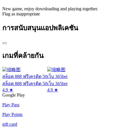
New game, enjoy downloading and playing together.
Flag as inappropriate
การสนับสนุนแอปพลิเคชัน
เกมที่คล้ายกัน
สล็อต 888 ฟรีเครดิต 50
เว็บ 365bet
สล็อต 888 ฟรีเครดิต 50
เว็บ 365bet
4.9 ★
4.9 ★
Google Play
Play Pass
Play Points
gift card