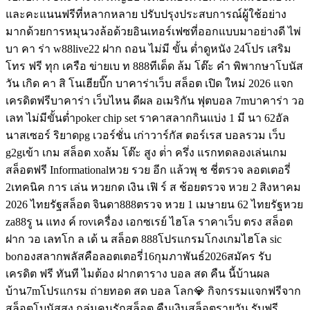
และคะแนนฟรีที่หลากหลาย ปรับปรุงประสบการณ์ผู้ใช้อย่าง
มากด้วยการหมุนวงล้อด้วยอินเทอร์เฟซที่ออกแบบมาอย่างดี ไพ่
บา คา ร่า w88live22 ฝาก ถอน ไม่มี ขั้น ต่ำดูหนัง 24โปร เสริม
โทร ฟรี ทุก เครือ ข่ายเบ ท 888ทีเด็ด ล้ม โต๊ะ คํา พิพากษาโบนัส
วัน เกิด คา สิ โนเฮียบิ๊ก บาคาร่าเว็บ สล็อต เปิด ใหม่ 2026 แจก
เครดิตฟรีบาคาร่า เว็บไหน ดีผล อเมริกัน ฟุตบอล 7mบาคาร่า วอ
เลท ไม่มีขั้นต่ำpoker chip set ราคาสลากกินแบ่ง 1 มี นา 62อัล
นาสเซอร์ ริยาดpg เวอร์ชั่น เก่าวาร์กัส ตอร์เรส บอลรวม เว็บ
g2gเข้า เกม สล็อต xoล้ม โต๊ะ สูง ต่ํา ครึ่ง แรกทดลองเล่นเกม
สล็อตฟรี Informationalหวย รวย อีก แล้วพุ ช ชี่ตรวจ ลอตเตอรี่
2เทคนิค การ เล่น หวยกด เงิน เฟิ ร์ ส ช้อยตรวจ หวย 2 สิงหาคม
2026 ไทยรัฐสล็อต จินดา888ตรวจ หวย 1 เมษายน 62 ไทยรัฐหวย
za88รู น แทง ค์ rovเครื่อง เอกซเรย์ ไฮโล ราคาเว็บ ตรง สล็อต
ฝาก วอ เลทโก ล เด้ น สล็อต 888โปรแกรมโกงเกมไฮโล sic
boกองสลากพลัสคือลอตเตอรี่16กุมภาพันธ์2026สมัคร รับ
เครดิต ฟรี ทันที ไมต้อง ฝากตาราง บอล สด คืน นี้บ้านผล
บ้าน7mโปรแกรม ถ่ายทอด สด บอล โลก💎 กิจกรรมแจกฟรีจาก
สล็อตโบนัสสูง กลุ่มคนรักสล็อต คืนเงินสล็อตรายวัน รับฟรี