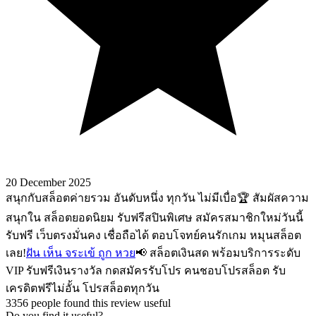
20 December 2025
สนุกกับสล็อตค่ายรวม อันดับหนึ่ง ทุกวัน ไม่มีเบื่อ🏆 สัมผัสความ
สนุกใน สล็อตยอดนิยม รับฟรีสปินพิเศษ สมัครสมาชิกใหม่วันนี้
รับฟรี เว็บตรงมั่นคง เชื่อถือได้ ตอบโจทย์คนรักเกม หมุนสล็อต
เลย!
ฝัน เห็น จระเข้ ถูก หวย
📢 สล็อตเงินสด พร้อมบริการระดับ
VIP รับฟรีเงินรางวัล กดสมัครรับโปร คนชอบโปรสล็อต รับ
เครดิตฟรีไม่อั้น โปรสล็อตทุกวัน
3356 people found this review useful
Do you find it useful?