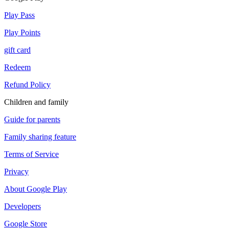
Play Pass
Play Points
gift card
Redeem
Refund Policy
Children and family
Guide for parents
Family sharing feature
Terms of Service
Privacy
About Google Play
Developers
Google Store