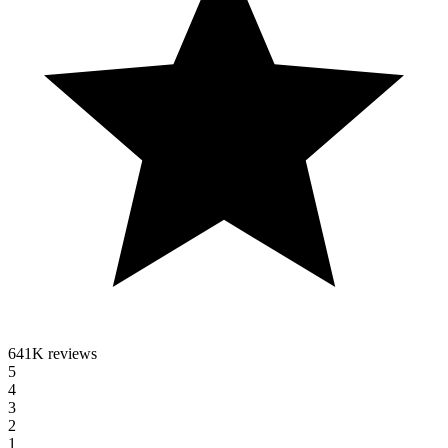
641K reviews
5
4
3
2
1