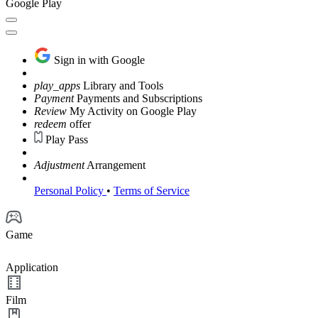
Google Play
Sign in with Google
play_apps
Library and Tools
Payment
Payments and Subscriptions
Review
My Activity on Google Play
redeem
offer
Play Pass
Adjustment
Arrangement
Personal Policy
•
Terms of Service
Game
Application
Film