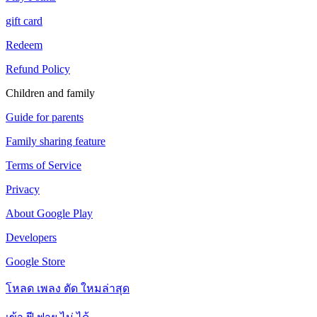
gift card
Redeem
Refund Policy
Children and family
Guide for parents
Family sharing feature
Terms of Service
Privacy
About Google Play
Developers
Google Store
โหลด เพลง ตัด ใหมล่าสุด