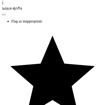
J
นฤมล ศุภกิจ
Flag as inappropriate