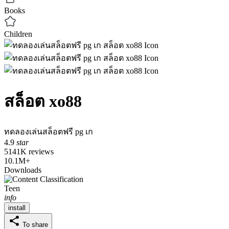
Books
Children
สล็อต xo88
ทดลองเล่นสล็อตฟรี pg เก
4.9
star
5141K reviews
10.1M+
Downloads
Teen
info
install
To share