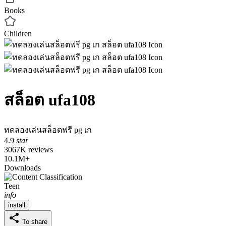
Books
Children
สล็อต ufa108
ทดลองเล่นสล็อตฟรี pg เก
4.9
star
3067K reviews
10.1M+
Downloads
Teen
info
install
To share