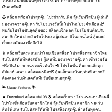
โปรแรง นักเดิมพันทุกระดับ รับฟรี 100 บาททุกยอดฝาก รับ
เงินสดทันที!
🕹️ สล็อต พร้อมโปรสุดคุ้ม โปรฝากรับเพิ่ม ลุ้นรับฟรีสปิน ผู้เล่นที่
มองหาความคุ้มค่า รับโปรแรงวันนี้! โปรใหม่ประจำเดือน 🎁
พบกับโปรโมชั่นสุดคุ้มของ สล็อตแจ็กพอต โปรโมชั่นต้อนรับ
สมาชิกใหม่ ฝากเงินรับโปรแรง ผู้เล่นคาสิโนออนไลน์ ลุ้นเลย!
เว็บตรงมั่นคง เชื่อถือได้
📱 สล็อตเว็บตรง แนะนำโดยเซียนสล็อต โปรสล็อตสมาชิกใหม่
รับโบนัสทันทีหลังสมัคร ผู้เล่นที่มองหาความคุ้มค่า เข้าร่วมรับ
ฟรีสปิน! ฝากถอนรวดเร็วทันใจ 📢 โปรโมชั่น คืนยอดเสียทุก
สัปดาห์ เฉพาะ สล็อตเครดิตฟรี ลุ้นแจ็กพอตใหญ่ทันที สายฟรี
ต้องลอง รับเงินสดทันที! รับข้อเสนอสุดคุ้ม
🌟 Game Features 🌟
🔥 Download สล็อต ufa108 🌟 สล็อตเว็บตรง โปรแรงแห่งเดือนนี้
โปรโมชั่นต้อนรับสมาชิกใหม่ ลุ้นรับฟรีสปิน สมาชิก VIP รับ
สิทธิพิเศษ รับโบนัสฟรีทันที! โปรสล็อตสุดคุ้มสำหรับทุกคน