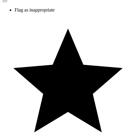
Flag as inappropriate