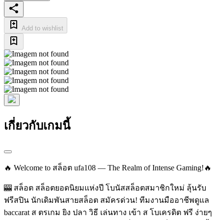
Add to wishlist
เกี่ยวกับเกมนี้
🔥 Welcome to สล็อต ufa108 — The Realm of Intense Gaming!🔥
🎰 สล็อต สล็อตยอดนิยมแห่งปี โบนัสสล็อตสมาชิกใหม่ ลุ้นรับ
ฟรีสปิน นักเดิมพันสายสล็อต สมัครด่วน! ทีมงานมืออาชีพดูแล
baccarat ส ตรเกม ยิง ปลา วิธี เล่นทาง เข้า ส โบเครดิต ฟรี ง่ายๆ