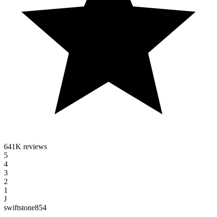
641K reviews
5
4
3
2
1
J
swiftstone854