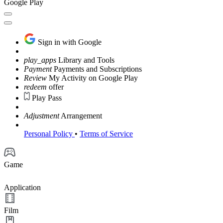
Google Play
Sign in with Google
play_apps
Library and Tools
Payment
Payments and Subscriptions
Review
My Activity on Google Play
redeem
offer
Play Pass
Adjustment
Arrangement
Personal Policy
•
Terms of Service
Game
Application
Film