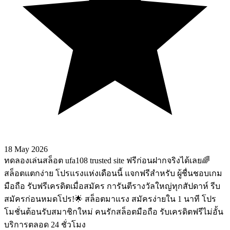
18 May 2026
ทดลองเล่นสล็อต ufa108 trusted site ฟรีก่อนฝากจริงได้เลย🌈
สล็อตแตกง่าย โปรแรงแห่งเดือนนี้ แจกฟรีสำหรับ ผู้ชื่นชอบเกม
มือถือ รับฟรีเครดิตเมื่อสมัคร การันตีรางวัลใหญ่ทุกสัปดาห์ รีบ
สมัครก่อนหมดโปร!🌟 สล็อตมาแรง สมัครง่ายใน 1 นาที โปร
โมชั่นต้อนรับสมาชิกใหม่ คนรักสล็อตมือถือ รับเครดิตฟรีไม่อั้น
บริการตลอด 24 ชั่วโมง