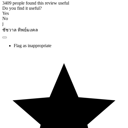
3409 people found this review useful
Do you find it useful?
Yes
No
j
ชัชวาล ทิพย์มงคล
Flag as inappropriate