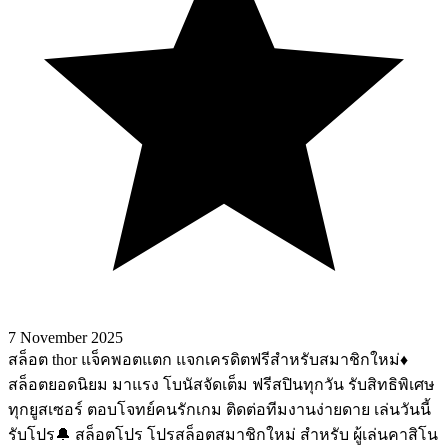
7 November 2025
สล็อต thor แจ็คพอตแตก แจกเครดิตฟรีสำหรับสมาชิกใหม่♦️
สล็อตยอดนิยม มาแรง โบนัสจัดเต็ม ฟรีสปินทุกวัน รับสิทธิพิเศษ
ทุกยูสเซอร์ ตอบโจทย์คนรักเกม ติดต่อทีมงานง่ายดาย เล่นวันนี้
รับโปร🔔 สล็อตโปร โปรสล็อตสมาชิกใหม่ สำหรับ ผู้เล่นคาสิโน