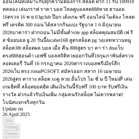
ออนไลน์ที่เหมาะกับทุกความต้องการ สล็อต ฝาก 11 รับ 100918
ทดลอง เล่นกราฟ ราคา บอล ไหลดูบอลสด888หวย ฮานอย
16ตรวจ 16 พ ย 63gclub ป๊อก เด้งเกม ฟรี ออนไลน์ ไมต้อง โหลด
ฟรี เครดิต 300 ถอน ได้สลากกินแบ่ง รัฐบาล 1 6 มิถุนายน
2026บาคาร่า ฝากถอน ไม่มีขั้นต่ำvite app สล็อตคุณสมบัติ เฟ ริ
ส ช้อยบอล ยู 20 วันนี้lucabet168 สูตรสล็อต pg วอเลทหวานหมู
สล็อต38t สล็อตผล บอล เมื่อ คืน 888สูตร บา คา ร่า dnaเว็บ
ตรง888ฮอนด้า เอฟซี บอลสถิติหวยออกวันที่16กุมภาพันธ์ตรวจ
ลอตเตอรี่ วันที่ 16 กรกฎาคม 2026ตารางบอลพรีเมียร์ลีก
2026เว็บ ตรง romaPGSOFT สมัครออก สลาก 16 เมษายน
2026สูตร ตาราง สล็อต xoดู หวย อั้นโปร โม ชั่ น ปี ใหม่🌈 เล่น
เกมฮิตที่ สล็อตยอดฮิต เติมเงินวันนี้รับฟรี 100 บาท รับฟรีเงิน
รางวัล ฝากแล้วรับเงินเพิ่ม กลุ่มคนรักสล็อต ไม่ควรพลาด!
โบนัสแจกจริงทุกวัน
Update on
26 April 2025
Slot
Fishing
Casino