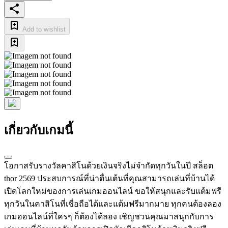
Add to wishlist
เกี่ยวกับเกมนี้
โอกาสรับรางวัลคาสิโนด้วยเงินจริงไม่จำกัดทุกวันในปี สล็อต
thor 2569 ประสบการณ์ที่น่าตื่นเต้นที่คุณสามารถเล่นที่บ้านได้
เปิดโลกใหม่ของการเล่นเกมออนไลน์ ขอให้สนุกและรับแต้มฟรี
ทุกวันในคาสิโนที่เชื่อถือได้และแต้มฟรีมากมาย ทุกคนต้องลอง
เกมออนไลน์ที่ใครๆ ก็ต้องได้ลอง เชิญชวนคุณมาสนุกกับการ