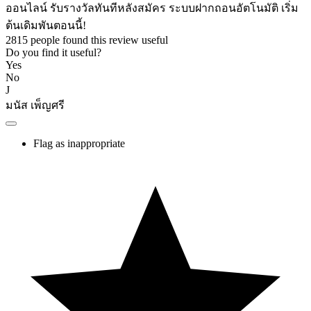
ออนไลน์ รับรางวัลทันทีหลังสมัคร ระบบฝากถอนอัตโนมัติ เริ่ม
ต้นเดิมพันตอนนี้!
2815 people found this review useful
Do you find it useful?
Yes
No
J
มนัส เพ็ญศรี
Flag as inappropriate