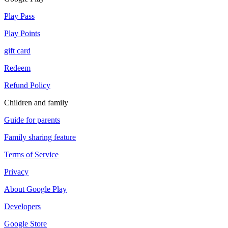
Play Pass
Play Points
gift card
Redeem
Refund Policy
Children and family
Guide for parents
Family sharing feature
Terms of Service
Privacy
About Google Play
Developers
Google Store