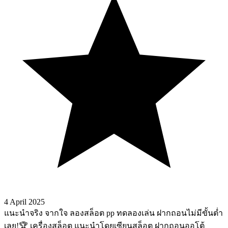
4 April 2025
แนะนำจริง จากใจ ลองสล็อต pp ทดลองเล่น ฝากถอนไม่มีขั้นต่ำ
เลย!🏆 เครื่องสล็อต แนะนำโดยเซียนสล็อต ฝากถอนออโต้