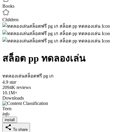
Books
Children
สล็อต pp ทดลองเล่น
ทดลองเล่นสล็อตฟรี pg เก
4.9
star
2094K reviews
10.1M+
Downloads
Teen
info
install
To share