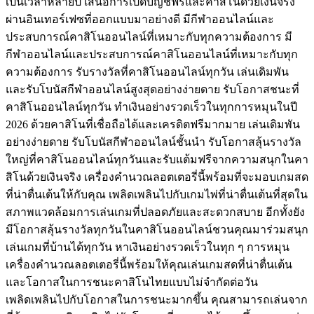
เป็นเวลาหลายปี เสนอการเปิดบัญชีฟรีและคาสิโนด้วยเงินจริง
ผ่านอินเทอร์เฟซที่ออกแบบมาอย่างดี มีกีฬาออนไลน์และ
ประสบการณ์คาสิโนออนไลน์ที่เหมาะกับทุกความต้องการ มี
กีฬาออนไลน์และประสบการณ์คาสิโนออนไลน์ที่เหมาะกับทุก
ความต้องการ รับรางวัลที่คาสิโนออนไลน์ทุกวัน เล่นเดิมพัน
และรับโบนัสกีฬาออนไลน์สูงสุดอย่างง่ายดาย รับโอกาสชนะที่
คาสิโนออนไลน์ทุกวัน ทำเงินอย่างรวดเร็วในทุกการหมุนในปี
2026 ด้วยคาสิโนที่เชื่อถือได้และเครดิตฟรีมากมาย เล่นเดิมพัน
อย่างง่ายดาย รับโบนัสกีฬาออนไลน์ชั้นนำ รับโอกาสลุ้นรางวัล
ใหญ่ที่คาสิโนออนไลน์ทุกวันและรับแต้มฟรีจากความสนุกในคา
สิโนด้วยเงินจริง เครื่องคำนวณลอตเตอรี่นี้พร้อมที่จะมอบเกมสด
ที่น่าตื่นเต้นให้กับคุณ เพลิดเพลินไปกับเกมไพ่ที่น่าตื่นเต้นที่สุดใน
สภาพแวดล้อมการเล่นเกมที่ปลอดภัยและสะดวกสบาย อีกทั้งยัง
มีโอกาสลุ้นรางวัลทุกวันในคาสิโนออนไลน์ชวนคุณมาร่วมสนุก
เล่นเกมที่บ้านได้ทุกวัน หาเงินอย่างรวดเร็วในทุก ๆ การหมุน
เครื่องคำนวณลอตเตอรี่นี้พร้อมให้คุณเล่นเกมสดที่น่าตื่นเต้น
และโอกาสในการชนะคาสิโนไทยแบบไม่จำกัดต่อวัน
เพลิดเพลินไปกับโอกาสในการชนะมากขึ้น คุณสามารถเล่นจาก