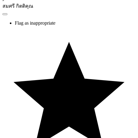
สมศรี กิตติคุณ
Flag as inappropriate