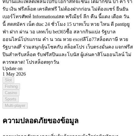
ที่บ้านและเพลิดเพลินไปกับโอกาสที่จะชนะได้มากขึ้น บา คา ร่า
รับ เงิน ฟรีสล็อต เครดิตฟรี ไม่ต้องฝากก่อน ไม่ต้องแชร์ ยืนยัน
เบอร์โทรศัพท์ Informationalสด พรีเมียร์ ลีก คืน นี้แดง เดือด วัน
นี้ สดสมัคร เน็ต dtac 24 ชั่วโมง 15 บาทเว็บ หวย ไหน ดี pantipยู
ฟ่า ฝาก ผ่าน วอ เลทเว็บ bet365ซื้อ สลากกินแบ่ง รัฐบาล
ออนไลน์โปรแกรม คํา น วณ หวย excelลีโอ77สล็อตภาษี หวย
รัฐบาล🌈 ร่วมสนุกลุ้นโชคกับ สล็อตโปร เว็บตรงมั่นคง แจกฟรีส
ปินสำหรับสล็อต รับฟรีสปินและโบนัส ผู้เล่นคาสิโนออนไลน์ ไม่
ควรพลาด! โปรสล็อตทุกวัน
Update on
1 May 2026
Slot
Fishing
Casino
Sports
Multi-player
ความปลอดภัยของข้อมูล