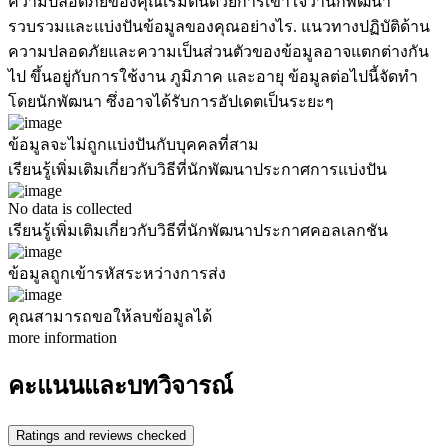
ความปลอดภัยของคุณเริ่มต้นด้วยการเข้าใจว่านักพัฒนา
รวบรวมและแบ่งปันข้อมูลของคุณอย่างไร.
แนวทางปฏิบัติด้าน
ความปลอดภัยและความเป็นส่วนตัวของข้อมูลอาจแตกต่างกัน
ไป ขึ้นอยู่กับการใช้งาน ภูมิภาค และอายุ
ข้อมูลต่อไปนี้จัดทำ
โดยนักพัฒนา ซึ่งอาจได้รับการอัปเดตเป็นระยะๆ
ข้อมูลจะไม่ถูกแบ่งปันกับบุคคลที่สาม
เรียนรู้เพิ่มเติมเกี่ยวกับวิธีที่นักพัฒนาประกาศการแบ่งปัน
No data is collected
เรียนรู้เพิ่มเติมเกี่ยวกับวิธีที่นักพัฒนาประกาศคอลเลกชัน
ข้อมูลถูกเข้ารหัสระหว่างการส่ง
คุณสามารถขอให้ลบข้อมูลได้
more information
คะแนนและบทวิจารณ์
Ratings and reviews checked