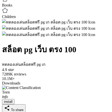
Books
Children
สล็อต pg เว็บ ตรง 100
ทดลองเล่นสล็อตฟรี pg เก
4.9
star
7289K reviews
10.1M+
Downloads
Teen
info
install
To share