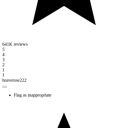
641K reviews
5
4
3
2
1
J
braverose222
Flag as inappropriate