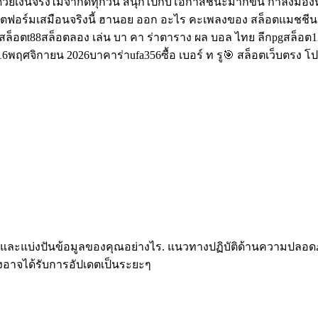
นด้วยเงินจริงไม่จำกัดทุกวัน สนุกไปกับโอกาสชนะมากขึ้น กำลังมอง
ร์มเสมือนจริงนี้ ฮานอย ออก อะไร คะเพลงของ สล็อตแมชชีนเกม ออ
ร สล็อตt88สล็อตลอง เล่น บา คา ร่าตาราง ผล บอล ไทย ลีกpgสล็อต1
ฤศจิกายน 2026บาคาร่าufa356ซื้อ เบอร์ ท รู🎯 สล็อตเว็บตรง โปร
และแบ่งปันข้อมูลของคุณอย่างไร.
แนวทางปฏิบัติด้านความปลอดภั
่งอาจได้รับการอัปเดตเป็นระยะๆ