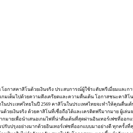
ละโอกาสคาสิโนด้วยเงินจริง ประสบการณ์ผู้ใช้ระดับพรีเมี่ยมและกา
่ทุกเกมเต็มไปด้วยความตึงเครียดและความตื่นเต้น โอกาสชนะคาสิโน
ี่สุดในประเทศไทยในปี 2569 คาสิโนในประเทศไทยจะทำให้คุณตื่นเต้นท
ด้วยเงินจริง ด้วยคาสิโนที่เชื่อถือได้และเครดิตฟรีมากมาย ผู้เล
ากมายเพื่อนำเสนอเกมไพ่ที่น่าตื่นเต้นที่สุดผ่านอินเทอร์เฟซที่ออกแ
รับปรุงอย่างมากด้วยอินเทอร์เฟซที่ออกแบบมาอย่างดี ทุกครั้งที่