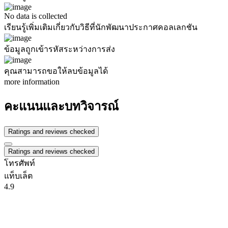
No data is collected
เรียนรู้เพิ่มเติมเกี่ยวกับวิธีที่นักพัฒนาประกาศคอลเลกชัน
ข้อมูลถูกเข้ารหัสระหว่างการส่ง
คุณสามารถขอให้ลบข้อมูลได้
more information
คะแนนและบทวิจารณ์
Ratings and reviews checked
Ratings and reviews checked
โทรศัพท์
แท็บเล็ต
4.9