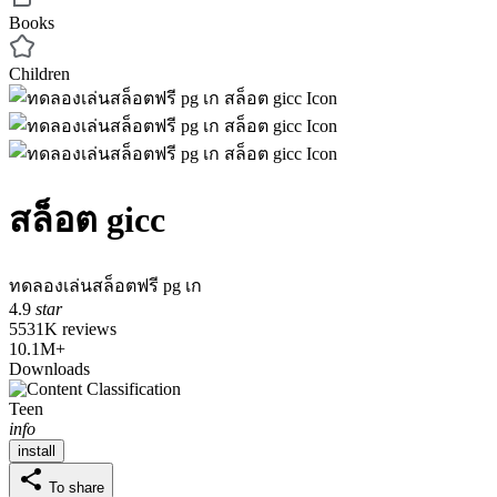
Books
Children
สล็อต gicc
ทดลองเล่นสล็อตฟรี pg เก
4.9
star
5531K reviews
10.1M+
Downloads
Teen
info
install
To share