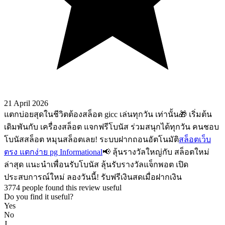
21 April 2026
แตกบ่อยสุดในชีวิตต้องสล็อต gicc เล่นทุกวัน เท่านั้น🎁 เริ่มต้น
เดิมพันกับ เครื่องสล็อต แจกฟรีโบนัส ร่วมสนุกได้ทุกวัน คนชอบ
โบนัสสล็อต หมุนสล็อตเลย! ระบบฝากถอนอัตโนมัติ
สล็อตเว็บ
ตรง แตกง่าย pg Informational
📢 ลุ้นรางวัลใหญ่กับ สล็อตใหม่
ล่าสุด แนะนำเพื่อนรับโบนัส ลุ้นรับรางวัลแจ็กพอต เปิด
ประสบการณ์ใหม่ ลองวันนี้! รับฟรีเงินสดเมื่อฝากเงิน
3774 people found this review useful
Do you find it useful?
Yes
No
J