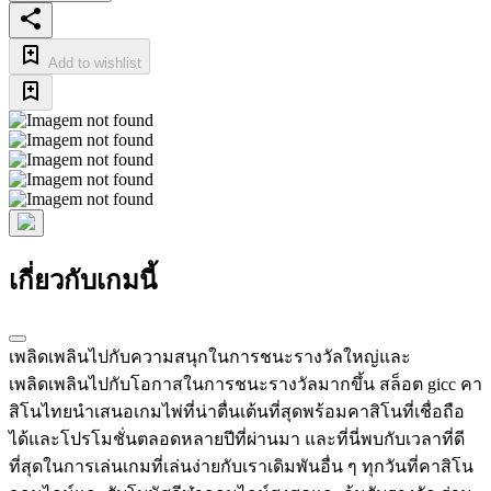
Add to wishlist
เกี่ยวกับเกมนี้
เพลิดเพลินไปกับความสนุกในการชนะรางวัลใหญ่และ
เพลิดเพลินไปกับโอกาสในการชนะรางวัลมากขึ้น สล็อต gicc คา
สิโนไทยนำเสนอเกมไพ่ที่น่าตื่นเต้นที่สุดพร้อมคาสิโนที่เชื่อถือ
ได้และโปรโมชั่นตลอดหลายปีที่ผ่านมา และที่นี่พบกับเวลาที่ดี
ที่สุดในการเล่นเกมที่เล่นง่ายกับเราเดิมพันอื่น ๆ ทุกวันที่คาสิโน