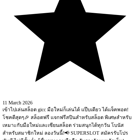
11 March 2026
เข้าไปเล่นสล็อต gicc มือใหม่ก็เล่นได้ แป๊บเดียว ได้แจ็คพอต!
โชคดีสุดๆ🎉 สล็อตฟรี แจกฟรีสปินสำหรับสล็อต พิเศษสำหรับ
เหมาะกับมือใหม่และเซียนสล็อต ร่วมสนุกได้ทุกวัน โบนัส
สำหรับสมาชิกใหม่ ลองวันนี้!📢 SUPERSLOT สมัครรับโปร