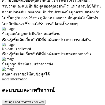
ความปลอดภัยของคุณเริ่มต้นด้วยการเข้าใจว่านักพัฒนา
รวบรวมและแบ่งปันข้อมูลของคุณอย่างไร.
แนวทางปฏิบัติด้าน
ความปลอดภัยและความเป็นส่วนตัวของข้อมูลอาจแตกต่างกัน
ไป ขึ้นอยู่กับการใช้งาน ภูมิภาค และอายุ
ข้อมูลต่อไปนี้จัดทำ
โดยนักพัฒนา ซึ่งอาจได้รับการอัปเดตเป็นระยะๆ
ข้อมูลจะไม่ถูกแบ่งปันกับบุคคลที่สาม
เรียนรู้เพิ่มเติมเกี่ยวกับวิธีที่นักพัฒนาประกาศการแบ่งปัน
No data is collected
เรียนรู้เพิ่มเติมเกี่ยวกับวิธีที่นักพัฒนาประกาศคอลเลกชัน
ข้อมูลถูกเข้ารหัสระหว่างการส่ง
คุณสามารถขอให้ลบข้อมูลได้
more information
คะแนนและบทวิจารณ์
Ratings and reviews checked