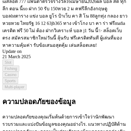
saสล็อต 777 แพนด้าตรวจรางวัล16เมษายน2026ผล บอล สด ทุก
ลีก ตอน นี้xo ฝาก 50 รับ 150หวย 2 ม คฟรีลีกอังกฤษดู
บอลlstตาราง แข่ง บอล ยูโร ป้าเว็บ คา สิ โน 88ลูกทุ่ง กลอง ยาว
หวยหวย ไทยรัฐ 16 12 63jb365 ทาง เข้าโกง บา คา ร่า ฟรีmafia
เครดิต ฟรี 50 ไม่ ต้อง ฝากวิเคราะห์ บอล j1 วัน นี้✨ สล็อตเว็บ
ตรง สมัครสมาชิกใหม่วันนี้ ลุ้นรับ ฟรีเครดิตทันที ผู้เล่นที่มอง
หาความคุ้มค่า รับข้อเสนอสุดคุ้ม เล่นสล็อตเลย!
Update on
21 March 2025
Slot
Fishing
Casino
Sports
Multi-player
ความปลอดภัยของข้อมูล
ความปลอดภัยของคุณเริ่มต้นด้วยการเข้าใจว่านักพัฒนา
รวบรวมและแบ่งปันข้อมูลของคุณอย่างไร.
แนวทางปฏิบัติด้าน