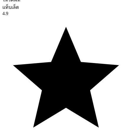
แท็บเล็ต
4.9