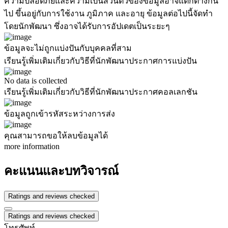
ความปลอดภัยและความเป็นส่วนตัวของข้อมูลอาจแตกต่างกัน
ไป ขึ้นอยู่กับการใช้งาน ภูมิภาค และอายุ
ข้อมูลต่อไปนี้จัดทำ
โดยนักพัฒนา ซึ่งอาจได้รับการอัปเดตเป็นระยะๆ
ข้อมูลจะไม่ถูกแบ่งปันกับบุคคลที่สาม
เรียนรู้เพิ่มเติมเกี่ยวกับวิธีที่นักพัฒนาประกาศการแบ่งปัน
No data is collected
เรียนรู้เพิ่มเติมเกี่ยวกับวิธีที่นักพัฒนาประกาศคอลเลกชัน
ข้อมูลถูกเข้ารหัสระหว่างการส่ง
คุณสามารถขอให้ลบข้อมูลได้
more information
คะแนนและบทวิจารณ์
Ratings and reviews checked
Ratings and reviews checked
โทรศัพท์