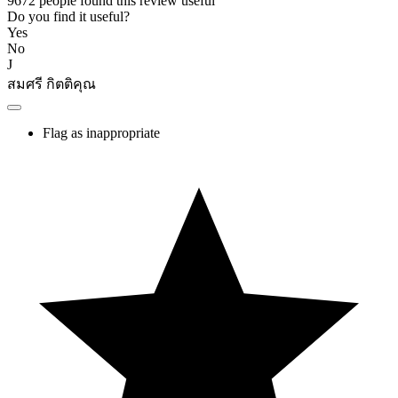
9672 people found this review useful
Do you find it useful?
Yes
No
J
สมศรี กิตติคุณ
Flag as inappropriate