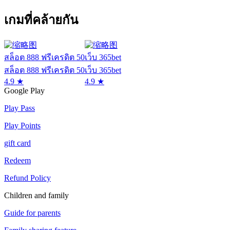
เกมที่คล้ายกัน
สล็อต 888 ฟรีเครดิต 50
เว็บ 365bet
สล็อต 888 ฟรีเครดิต 50
เว็บ 365bet
4.9 ★
4.9 ★
Google Play
Play Pass
Play Points
gift card
Redeem
Refund Policy
Children and family
Guide for parents