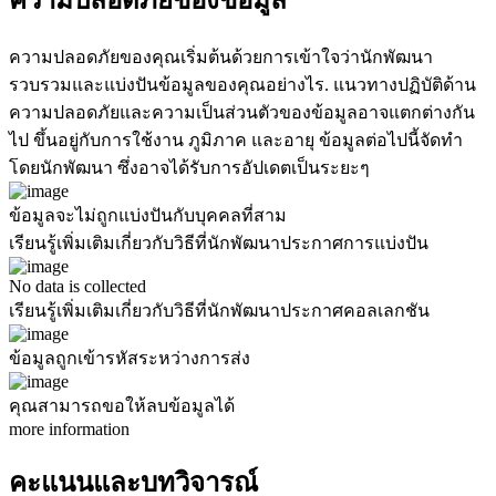
ความปลอดภัยของคุณเริ่มต้นด้วยการเข้าใจว่านักพัฒนา
รวบรวมและแบ่งปันข้อมูลของคุณอย่างไร.
แนวทางปฏิบัติด้าน
ความปลอดภัยและความเป็นส่วนตัวของข้อมูลอาจแตกต่างกัน
ไป ขึ้นอยู่กับการใช้งาน ภูมิภาค และอายุ
ข้อมูลต่อไปนี้จัดทำ
โดยนักพัฒนา ซึ่งอาจได้รับการอัปเดตเป็นระยะๆ
ข้อมูลจะไม่ถูกแบ่งปันกับบุคคลที่สาม
เรียนรู้เพิ่มเติมเกี่ยวกับวิธีที่นักพัฒนาประกาศการแบ่งปัน
No data is collected
เรียนรู้เพิ่มเติมเกี่ยวกับวิธีที่นักพัฒนาประกาศคอลเลกชัน
ข้อมูลถูกเข้ารหัสระหว่างการส่ง
คุณสามารถขอให้ลบข้อมูลได้
more information
คะแนนและบทวิจารณ์