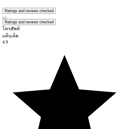
Ratings and reviews checked
Ratings and reviews checked
โทรศัพท์
แท็บเล็ต
4.9