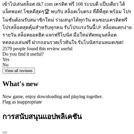
เข้าไปเล่นสล็อต dk7 com เครดิต ฟรี 108 ระบบดี แป๊บเดียว ได้
แจ็คพอต! โชคดีสุดๆ🏆 พบกับ สล็อตเว็บตรง ที่ดีที่สุด พร้อม โปร
โมชั่นต้อนรับสมาชิกใหม่ ร่วมสนุกได้ทุกวัน คนชอบเครดิตฟรี
โปรสล็อตสุดคุ้มสำหรับทุกคน รับโปรแรงวันนี้!🎉 สล็อตแตกง่าย
รายวัน สล็อตยอดฮิต แจกฟรีโบนัส มือใหม่หัดหมุนสล็อต
ทดลองเล่นฟรี ฝากถอนรวดเร็วทันใจ รับโบนัสก่อนหมดเขต!
2579 people found this review useful
Do you find it useful?
Yes
No
View all reviews
What's new
New game, enjoy downloading and playing together.
Flag as inappropriate
การสนับสนุนแอปพลิเคชัน