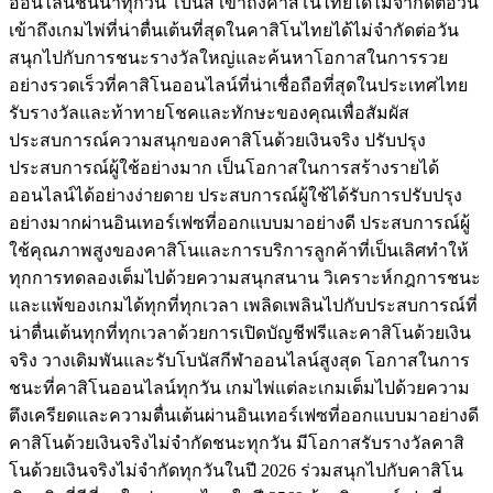
ออนไลน์ชั้นนำทุกวัน โบนัส เข้าถึงคาสิโนไทยได้ไม่จำกัดต่อวัน
เข้าถึงเกมไพ่ที่น่าตื่นเต้นที่สุดในคาสิโนไทยได้ไม่จำกัดต่อวัน
สนุกไปกับการชนะรางวัลใหญ่และค้นหาโอกาสในการรวย
อย่างรวดเร็วที่คาสิโนออนไลน์ที่น่าเชื่อถือที่สุดในประเทศไทย
รับรางวัลและท้าทายโชคและทักษะของคุณเพื่อสัมผัส
ประสบการณ์ความสนุกของคาสิโนด้วยเงินจริง ปรับปรุง
ประสบการณ์ผู้ใช้อย่างมาก เป็นโอกาสในการสร้างรายได้
ออนไลน์ได้อย่างง่ายดาย ประสบการณ์ผู้ใช้ได้รับการปรับปรุง
อย่างมากผ่านอินเทอร์เฟซที่ออกแบบมาอย่างดี ประสบการณ์ผู้
ใช้คุณภาพสูงของคาสิโนและการบริการลูกค้าที่เป็นเลิศทำให้
ทุกการทดลองเต็มไปด้วยความสนุกสนาน วิเคราะห์กฎการชนะ
และแพ้ของเกมได้ทุกที่ทุกเวลา เพลิดเพลินไปกับประสบการณ์ที่
น่าตื่นเต้นทุกที่ทุกเวลาด้วยการเปิดบัญชีฟรีและคาสิโนด้วยเงิน
จริง วางเดิมพันและรับโบนัสกีฬาออนไลน์สูงสุด โอกาสในการ
ชนะที่คาสิโนออนไลน์ทุกวัน เกมไพ่แต่ละเกมเต็มไปด้วยความ
ตึงเครียดและความตื่นเต้นผ่านอินเทอร์เฟซที่ออกแบบมาอย่างดี
คาสิโนด้วยเงินจริงไม่จำกัดชนะทุกวัน มีโอกาสรับรางวัลคาสิ
โนด้วยเงินจริงไม่จำกัดทุกวันในปี 2026 ร่วมสนุกไปกับคาสิโน