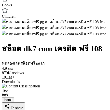
Books
Children
สล็อต dk7 com เครดิต ฟรี 108
ทดลองเล่นสล็อตฟรี pg เก
4.9
star
879K reviews
10.1M+
Downloads
Teen
info
install
To share