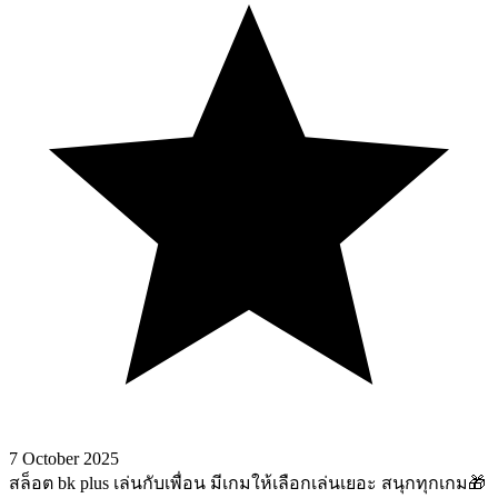
7 October 2025
สล็อต bk plus เล่นกับเพื่อน มีเกมให้เลือกเล่นเยอะ สนุกทุกเกม🎁