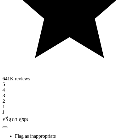
641K reviews
5
4
3
2
1
J
ศรีสุดา สุขุม
Flag as inappropriate