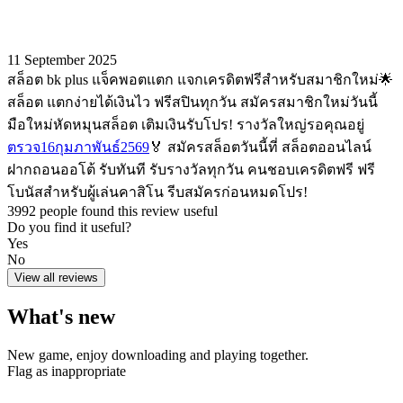
11 September 2025
สล็อต bk plus แจ็คพอตแตก แจกเครดิตฟรีสำหรับสมาชิกใหม่🌟
สล็อต แตกง่ายได้เงินไว ฟรีสปินทุกวัน สมัครสมาชิกใหม่วันนี้
มือใหม่หัดหมุนสล็อต เติมเงินรับโปร! รางวัลใหญ่รอคุณอยู่
ตรวจ16กุมภาพันธ์2569
🏅 สมัครสล็อตวันนี้ที่ สล็อตออนไลน์
ฝากถอนออโต้ รับทันที รับรางวัลทุกวัน คนชอบเครดิตฟรี ฟรี
โบนัสสำหรับผู้เล่นคาสิโน รีบสมัครก่อนหมดโปร!
3992 people found this review useful
Do you find it useful?
Yes
No
View all reviews
What's new
New game, enjoy downloading and playing together.
Flag as inappropriate