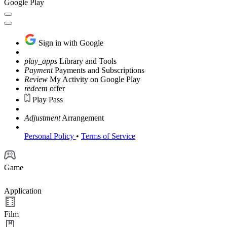
Google Play
Sign in with Google
play_apps
Library and Tools
Payment
Payments and Subscriptions
Review
My Activity on Google Play
redeem
offer
Play Pass
Adjustment
Arrangement
Personal Policy
•
Terms of Service
Game
Application
Film