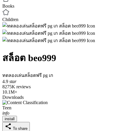
Books
Children
สล็อต beo999
ทดลองเล่นสล็อตฟรี pg เก
4.9
star
8275K reviews
10.1M+
Downloads
Teen
info
install
To share