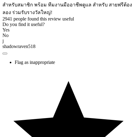
สำหรับสมาชิก พร้อม ทีมงานมืออาชีพดูแล สำหรับ สายฟรีต้อง
ลอง ร่วมรับรางวัลใหญ่!
2941 people found this review useful
Do you find it useful?
Yes
No
j
shadowraven518
Flag as inappropriate