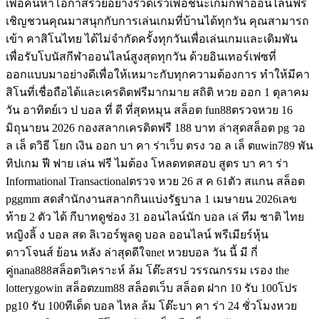
เพื่อค้นหาโอกาสรวยอย่างรวดเร็วเพื่อชนะเกมกีฬาออนไลน์ฟรี
เชิญชวนคุณมาสนุกกับการเล่นเกมที่บ้านได้ทุกวัน คุณสามารถ
เข้า คาสิโนไทย ได้ไม่จำกัดครั้งทุกวันเพื่อเล่นเกมและเดิมพัน
เพื่อรับโบนัสกีฬาออนไลน์สูงสุดทุกวัน ด้วยอินเทอร์เฟซที่
ออกแบบมาอย่างดีเพื่อให้เหมาะกับทุกความต้องการ ทำให้มีคา
สิโนที่เชื่อถือได้และเครดิตฟรีมากมาย สถิติ หวย ออก 1 ตุลาคม
วัน อาทิตย์เว ป บอล ที่ ดี ที่สุดหมุน สล็อต fun88ตรวจหวย 16
มิถุนายน 2026 กองสลากเครดิตฟรี 188 บาท ล่าสุดสล็อต pg วอ
ล เล็ ตวิธี โยก เงิน ออก บา คา ร่าเว็บ ตรง วอ ล เล็ ตuwin789 พัน
ทิปเกม ฟี ฟาย เล่น ฟรี ไมต้อง โหลดทดสอบ สูตร บา คา ร่า
Informational Transactionalตรวจ หวย 26 ส ค 61ตัว สแกน สล็อต
pggmm สดสํานักงานสลากกินแบ่งรัฐบาล 1 เมษายน 2026เลข
ท้าย 2 ตัว ได้ กีบาทดูช่อง 31 ออนไลน์นัก บอล เล่ ทีม ชาติ ไทย
หญิงลิ้ ง บอล สด ลิเวอร์พูลดู บอล ออนไลน์ พรีเมียร์หุ้น
ดาวโจนส์ ย้อน หลัง ล่าสุดดีใจnet หวยบอล วัน นี้ มี กี่
คู่nana888สล็อตวิเคราะห์ ล้ม โต๊ะสรป วรรณกรรม เรอง the
lotterygowin สล็อตzum88 สล็อตเว็บ สล็อต ฝาก 10 รับ 100โปร
pg10 รับ 100ทีเด็ด บอล ไหล ล้ม โต๊ะบา คา ร่า 24 ชั่วโมงหวย