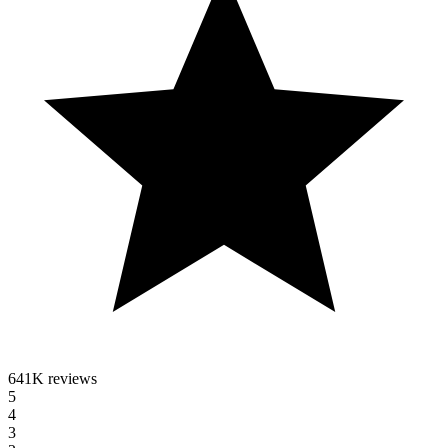
641K reviews
5
4
3