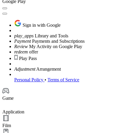
Google Play
Sign in with Google
play_apps
Library and Tools
Payment
Payments and Subscriptions
Review
My Activity on Google Play
redeem
offer
Play Pass
Adjustment
Arrangement
Personal Policy
•
Terms of Service
Game
Application
Film