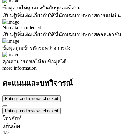
ข้อมูลจะไม่ถูกแบ่งปันกับบุคคลที่สาม
เรียนรู้เพิ่มเติมเกี่ยวกับวิธีที่นักพัฒนาประกาศการแบ่งปัน
No data is collected
เรียนรู้เพิ่มเติมเกี่ยวกับวิธีที่นักพัฒนาประกาศคอลเลกชัน
ข้อมูลถูกเข้ารหัสระหว่างการส่ง
คุณสามารถขอให้ลบข้อมูลได้
more information
คะแนนและบทวิจารณ์
Ratings and reviews checked
Ratings and reviews checked
โทรศัพท์
แท็บเล็ต
4.9