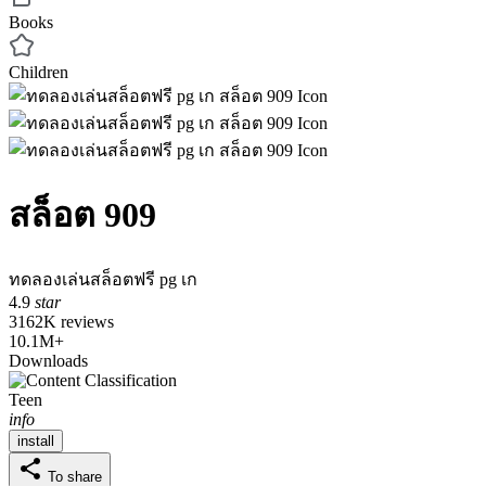
Books
Children
สล็อต 909
ทดลองเล่นสล็อตฟรี pg เก
4.9
star
3162K reviews
10.1M+
Downloads
Teen
info
install
To share