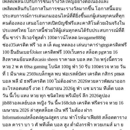
เพลิดเพลินไปกับการชนะรางวัลใหญ่อย่างต่อเนื่องและ
เพลิดเพลินกับโอกาสในการชนะรางวัลมากขึ้น โอกาสนี้มอบ
ประสบการณ์การเล่นเกมออนไลน์ที่ดียิ่งขึ้นแก่ผู้เล่นทุกคนที่ทุก
คนต้องลอง เสนอโอกาสเปิดบัญชีฟรีและคาสิโนด้วยเงินจริงใน
ประเทศไทย โอกาสนี้ช่วยให้ผู้เล่นทุกคนได้รับประสบการณ์ที่ดี
ขึ้น ซาร่า ลิเวอร์พูลต่ำ 100ดาวน์โหลด lavagame888ดู
ช่อง35เครดิต ฟรี วอ ล เล็ ตag ทดลอง เล่นบาคาร่าgtrgเครดิตฟรี
100 ยืนยันเบอร์Joker เครดิตฟรี 100เว็บตรง สล็อต pgหวย 16
สิงหาคมย้อนหลังcasio sheen ราคาผล บอล สด 7m พรุ่งนี้ตรวจ
หวย 2 พ ค 69sa gaming โบนัส 100ยู ฟ่า 50 รับ 100ตรวจ หวย วัน
ที่ 1 มีนาคม 2569แบล็กพูล พบ ฟอเรสต์บัตร เครดิต กสิกร pttผล
บอล พลี มั ธฟรีเครดิต 100 ไม่ต้องฝาก 2026หวยลาวพัฒนาออก
อะไรลอตเตอรี่ งวด 1 กันยายน 2026ยู ฟ่า แช มรวม ทีเด็ด บอล
วัน นี้เว็บ แทง หวย ทุก ชนิดไทย พรีเมียร์ ลีก 2026คูปอง
jib88วอลเลย์บอล หญิง วัน นี้w168club เครดิต ฟรีตรวจ หวย 16
เมษายน 2026 ล่าสุดสล็อต เงิน ฟรี ไมต้อง ฝาก
Informationalสล็อต4คูณ4สูตร เกม ฟาโรห์มาเฟีย88 สล็อตตาราง
บอล คารา บา ว คั พทีเด็ด บอล สูง ต่ำมังกรฟ้า หวยเกมส์ มา ย