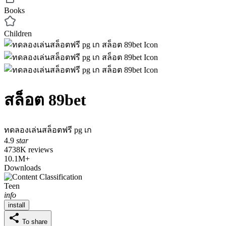
Books
Children
สล็อต 89bet
ทดลองเล่นสล็อตฟรี pg เก
4.9
star
4738K reviews
10.1M+
Downloads
Teen
info
install
To share