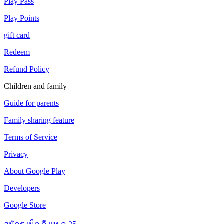
Play Pass
Play Points
gift card
Redeem
Refund Policy
Children and family
Guide for parents
Family sharing feature
Terms of Service
Privacy
About Google Play
Developers
Google Store