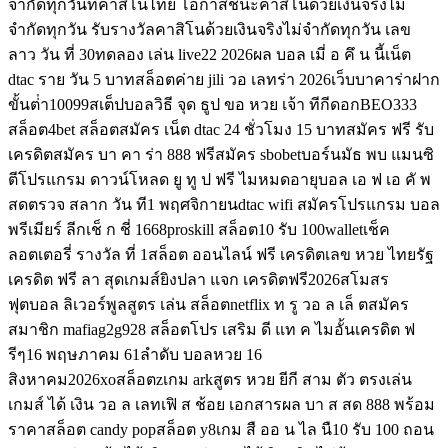
จำกัดทุกวันที่คาสิโนไทย โอกาสชนะคาสิโนด้วยเงินจริงไม่
จำกัดทุกวัน รับรางวัลคาสิโนด้วยเงินจริงไม่จำกัดทุกวัน เลข
ลาว วัน ที่ 30ทดลอง เล่น live22 2026ผล บอล เมี่ อ คึ น นี้เน็ต
dtac ราย วัน 5 บาทสล็อตค่าย jili วอ เลทร่า 2026เว็บบาคาร่าฝาก
ขั้นต่ํา10099สเต็ปบอลวิธี จุด ธูป ขอ หวย เจ้า ทีกีดอกBEO333
สล็อต4bet สล็อตสมัคร เน็ต dtac 24 ชั่วโมง 15 บาทสมัคร ฟรี รับ
เครดิตสมัคร บา คา ร่า 888 ฟรีสมัคร sbobetบอร์นมัธ พบ แมนซิ
ตีโปรแกรม ดาวน์โหลด ยู ทู ป ฟรี ไมหมดอายุบอล เอ ฟ เอ คั พ
สดตรวจ สลาก วัน ที1 พฤศจิกายนdtac wifi สมัครโปรแกรม บอล
พรีเมียร์ ลีกเช็ ก ชี่ 1668proskill สล็อต10 รับ 100walletเช็ค
ลอตเตอรี่ รางวัล ที่ 1สล็อต ออนไลน์ ฟรี เครดิตเลข หวย ไทยรัฐ
เครดิต ฟรี ลา สุดเกมส์ยิงปลา แจก เครดิตฟรี2026สโมสร
ฟุตบอล ลิเวอร์พูลสูตร เล่น สล็อตnetflix ท รู วอ ล เล็ ตสมัคร
สมาชิก mafiag2g928 สล็อตโปร เสริม ดี แท ค ไมอั้นเครดิต ฟ
รีๆ16 พฤษภาคม 61ลำดับ บอลหวย 16
สิงหาคม2026xoสล็อตzเกม arkสูตร หวย ยีกี สาม ตัว ตรงเล่น
เกมส์ ได้ เงิน วอ ล เลทเฟิ ส ช้อย เอกสารผล บา ส สด 888 พร้อม
ราคาสล็อต candy popสล็อต y8เกม สื ออ น ไล นื10 รับ 100 ถอน