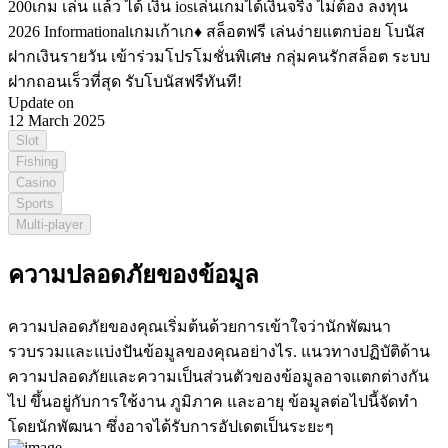
200เกม เล่น แล้ว ได้ เงิน iosเล่นเกมได้เงินจริง ไม่ต้อง ลงทุน
2026 Informationalเกมเก้าเก♦️ สล็อตฟรี เล่นง่ายแตกบ่อย โบนัส
ฝากเงินรายวัน เข้าร่วมโปรโมชั่นพิเศษ กลุ่มคนรักสล็อต ระบบ
ฝากถอนเร็วที่สุด รับโบนัสฟรีทันที!
Update on
12 March 2025
Slot
Fishing
Casino
Sports
Multi-player
ความปลอดภัยของข้อมูล
ความปลอดภัยของคุณเริ่มต้นด้วยการเข้าใจว่านักพัฒนา
รวบรวมและแบ่งปันข้อมูลของคุณอย่างไร.
แนวทางปฏิบัติด้าน
ความปลอดภัยและความเป็นส่วนตัวของข้อมูลอาจแตกต่างกัน
ไป ขึ้นอยู่กับการใช้งาน ภูมิภาค และอายุ
ข้อมูลต่อไปนี้จัดทำ
โดยนักพัฒนา ซึ่งอาจได้รับการอัปเดตเป็นระยะๆ