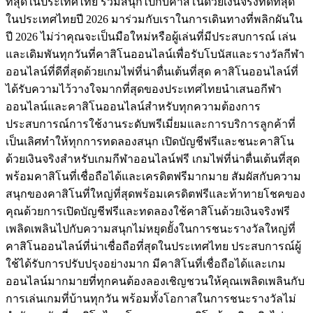
ที่สุดในประเทศไทย ร่วมสนุกไปกับคาสิโนด้วยเงินจริงที่ดีที่สุด
ในประเทศไทยปี 2026 มาร่วมกับเราในการเดินทางที่พลิกผันใน
ปี 2026 ไม่ว่าคุณจะเป็นมือใหม่หรือผู้เล่นที่มีประสบการณ์ เล่น
และเดิมพันทุกวันที่คาสิโนออนไลน์เพื่อรับโบนัสและรางวัลกีฬา
ออนไลน์ที่ดีที่สุดด้วยเกมไพ่ที่น่าตื่นเต้นที่สุด คาสิโนออนไลน์ที่
ได้รับความไว้วางใจมากที่สุดของประเทศไทยนำเสนอกีฬา
ออนไลน์และคาสิโนออนไลน์สำหรับทุกความต้องการ
ประสบการณ์การใช้งานระดับพรีเมี่ยมและการบริการลูกค้าที่
เป็นเลิศทำให้ทุกการทดลองสนุก เปิดบัญชีฟรีและชนะคาสิโน
ด้วยเงินจริงสำหรับเกมกีฬาออนไลน์ฟรี เกมไพ่ที่น่าตื่นเต้นที่สุด
พร้อมคาสิโนที่เชื่อถือได้และเครดิตฟรีมากมาย สัมผัสกับความ
สนุกของคาสิโนที่ใหญ่ที่สุดพร้อมเครดิตฟรีและท้าทายโชคของ
คุณด้วยการเปิดบัญชีฟรีและทดลองใช้คาสิโนด้วยเงินจริงฟรี
เพลิดเพลินไปกับความสนุกไม่หยุดยั้งในการชนะรางวัลใหญ่ที่
คาสิโนออนไลน์ที่น่าเชื่อถือที่สุดในประเทศไทย ประสบการณ์ผู้
ใช้ได้รับการปรับปรุงอย่างมาก มีคาสิโนที่เชื่อถือได้และเกม
ออนไลน์มากมายที่ทุกคนต้องลองเชิญชวนให้คุณเพลิดเพลินกับ
การเล่นเกมที่บ้านทุกวัน พร้อมทั้งโอกาสในการชนะรางวัลไม่