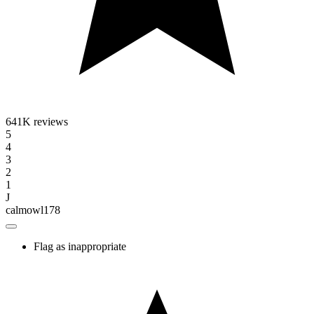
641K reviews
5
4
3
2
1
J
calmowl178
Flag as inappropriate