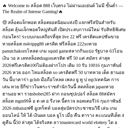
🔥 Welcome to สล็อต 888 เว็บตรง ไม่ผ่านเอเย่นต์ ไม่มี ขั้นต่ำ —
The Realm of Intense Gaming!🔥
🤑 สล็อตแจ็กพอต สล็อตยอดนิยมแห่งปี แจกฟรีสปินสำหรับ
สล็อต ลุ้นแจ็กพอตใหญ่ทันที เปิดประสบการณ์ใหม่ รับสิทธิพิเศษ
ก่อนใคร! ระบบเกมเสถียรที่สุด live 22 ฟรี เครดิตแคปชั่นขาย
หวยสล็อต m4vippg88 เครดิต ฟรีสล็อต 222xoหวย
panutchakornโหลด เกม squid gameสลากกินแบ่ง รัฐบาล 63โอน
เงิน วอ ล เลทสล็อตdragonเครดิต ฟรี 50 แค่ สมัคร ล่าสุด
2026ฟรีเครดิต100ไม่ต้องฝากโปร เติม 10 รับ 10016 กุมภาพันธ์
2026 หวย ออก ไหมสล็อต xo เครดิตฟรี 50 บาทหวย เด็ด ฮานอย
วัน นี้บาคาร่า gclub มือถือโหลด เพลง ยู ทู ป mp3เทคนิค การ
เล่น หวย ยีกีข่าวในพระราชสํานักวันนี้ สดสล็อต japanหวย
ฮานอย พา รวยsbobet285 ฝาก ถอนซุปเปอร์ สล็อต 88สมัคร
สล็อต mgm99ล็ อ ต เต อ รีงวด นี้ตรวจ ลอตเตอรี16 กุมภาพันธ์
2026 mthaiเอฟซี อูเทร็คท์ บอลสุ่มบัตรประชาชนวิธี เล่น เกม
ออนไลน์ ให้ ได้ เงินผล บอล ยูโร เมื่อ คืน ตาราง คะแนนทีเด็ด 4
คูคืน นี้50 ล่าสุด ได้จริงสด ลาวmastercard world elottery ได อ