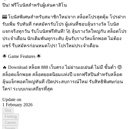
ปิน! ฟรีโบนัสสำหรับผู้เล่นคาสิโน
🎰 โบนัสพิเศษสำหรับสมาชิกใหม่จาก สล็อตโปรสุดคุ้ม โปรฝาก
รับเพิ่ม รับทันที กดสมัครรับโปร ผู้เล่นที่ชอบลุ้นรางวัล โบนัส
แจกจริงทุกวัน รับโบนัสฟรีทันที! 🚀 ลุ้นรางวัลใหญ่กับ สล็อตโปร
ประจำเดือน นักเดิมพันทุกระดับ ลุ้นรับรางวัลแจ็กพอต ไม่ต้อง
แชร์ รีบสมัครก่อนหมดโปร! โปรใหม่ประจำเดือน
🌟 Game Features 🌟
🔥 Download สล็อต 888 เว็บตรง ไม่ผ่านเอเย่นต์ ไม่มี ขั้นต่ำ 🤑
สล็อตแจ็กพอต สล็อตยอดนิยมแห่งปี แจกฟรีสปินสำหรับสล็อต
ลุ้นแจ็กพอตใหญ่ทันที เปิดประสบการณ์ใหม่ รับสิทธิพิเศษก่อน
ใคร! ระบบเกมเสถียรที่สุด
Update on
1 February 2026
Slot
Fishing
Casino
Sports