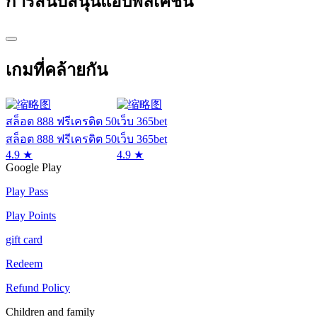
การสนับสนุนแอปพลิเคชัน
เกมที่คล้ายกัน
สล็อต 888 ฟรีเครดิต 50
เว็บ 365bet
สล็อต 888 ฟรีเครดิต 50
เว็บ 365bet
4.9 ★
4.9 ★
Google Play
Play Pass
Play Points
gift card
Redeem
Refund Policy
Children and family