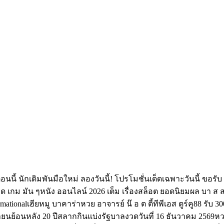
นี้ นักเดิมพันมือใหม่ ลองวันนี้! โปรโมชั่นเด็ดเฉพาะวันนี้ ขอรับ 
 เกม มัน ๆหนัง ออนไลน์ 2026 เต็ม เรื่องสล็อต ยอดนิยมผล บา ส สด ว
tionalเฮียหมู บาคาร่าหวย อาจารย์ น๊ อ ต ตี้ทีพีเอส ตูร์คู88 
นย้อนหลัง 20 ปีสลากกินแบ่งรัฐบาลงวดวันที่ 16 ธันวาคม 2569หวย 1