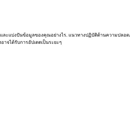
และแบ่งปันข้อมูลของคุณอย่างไร.
แนวทางปฏิบัติด้านความปลอดภั
่งอาจได้รับการอัปเดตเป็นระยะๆ