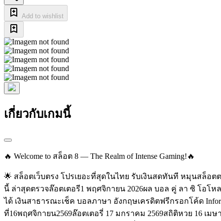
Add to wishlist
เกี่ยวกับเกมนี้
🔥 Welcome to สล็อต 8 — The Realm of Intense Gaming!🔥
🌟 สล็อตเว็บตรง โปรเยอะที่สุดในไทย รับเงินสดทันที หมุนสล็อตตอน
นี้ ล่าสุดตรวจล๊อตเตอรี1 พฤศจิกายน 2026ผล บอล คู่ ลา ซิ โอโหลด
ได้ เงินสาธารณะเช็ค บอลภาษา อังกฤษเครดิตฟรีกรอกโค้ด Informa
ที่16พฤศจิกายน2569ล๊อตเตอรี่ 17 มกราคม 2569สถิติหวย 16 เมษาย