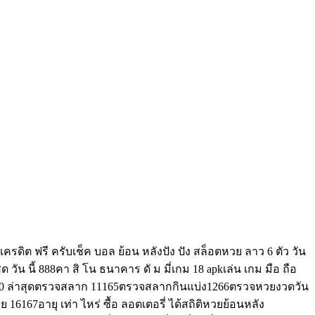
เครดิต ฟรี ครับเช็ค บอล ย้อน หลังปัง ปัง สล็อตหวย ลาว 6 ตัว วัน
ัน นี้ 888คา สิ โน ธนาคาร ดั ม มี่เกม 18 apkเล่น เกม มือ ถือ
รับ 300 ล่าสุดตรวจสลาก 11165ตรวจสลากกินแบ่ง1266ตรวจหวยงวดวัน
6167อายุ เท่า ไหร่ ซื้อ ลอตเตอรี่ ได้สถิติหวยย้อนหลัง