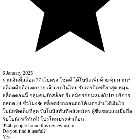
6 January 2025
ฝากเงินที่สล็อต 77 เว็บตรง โชคดี ได้โบนัสเพิ่มด้วย คุ้มมาก🎉
สล็อตมือถือแตกง่าย เจ้าแรกในไทย รับเครดิตฟรีล่าสุด หมุน
สล็อตตอนนี้ กลุ่มคนรักสล็อต รีบสมัครก่อนหมดโปร! บริการ
ตลอด 24 ชั่วโมง🍀 สล็อตฝากถอนออโต้ แตกง่ายได้เงินไว
โบนัสจัดเต็มที่สุด รับโบนัสทันทีหลังสมัคร ผู้ชื่นชอบเกมมือถือ
รับโบนัสฟรีทันที! โปรใหม่ประจำเดือน
9546 people found this review useful
Do you find it useful?
Yes