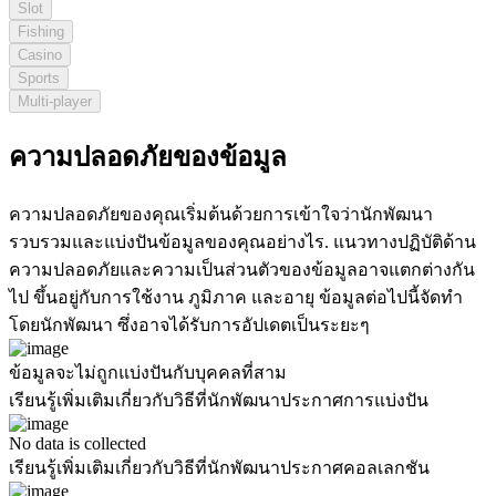
Slot
Fishing
Casino
Sports
Multi-player
ความปลอดภัยของข้อมูล
ความปลอดภัยของคุณเริ่มต้นด้วยการเข้าใจว่านักพัฒนา
รวบรวมและแบ่งปันข้อมูลของคุณอย่างไร.
แนวทางปฏิบัติด้าน
ความปลอดภัยและความเป็นส่วนตัวของข้อมูลอาจแตกต่างกัน
ไป ขึ้นอยู่กับการใช้งาน ภูมิภาค และอายุ
ข้อมูลต่อไปนี้จัดทำ
โดยนักพัฒนา ซึ่งอาจได้รับการอัปเดตเป็นระยะๆ
ข้อมูลจะไม่ถูกแบ่งปันกับบุคคลที่สาม
เรียนรู้เพิ่มเติมเกี่ยวกับวิธีที่นักพัฒนาประกาศการแบ่งปัน
No data is collected
เรียนรู้เพิ่มเติมเกี่ยวกับวิธีที่นักพัฒนาประกาศคอลเลกชัน