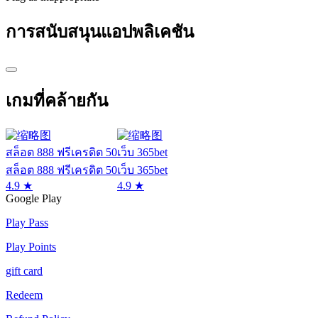
การสนับสนุนแอปพลิเคชัน
เกมที่คล้ายกัน
สล็อต 888 ฟรีเครดิต 50
เว็บ 365bet
สล็อต 888 ฟรีเครดิต 50
เว็บ 365bet
4.9 ★
4.9 ★
Google Play
Play Pass
Play Points
gift card
Redeem