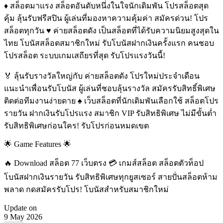
♦️ สล็อตมาแรง สล็อตอันดับหนึ่งในใจนักเดิมพัน โปรสล็อตสุด
คุ้ม ลุ้นรับฟรีสปิน ผู้เล่นที่มองหาความคุ้มค่า สมัครด่วน! โปร
สล็อตทุกวัน ♥️ ค่ายสล็อตดัง เป็นสล็อตที่ได้รับความนิยมสูงสุดใน
ไทย โบนัสสล็อตสมาชิกใหม่ รับโบนัสฝากเงินครั้งแรก คนชอบ
โปรสล็อต ระบบเกมเสถียรที่สุด รับโปรแรงวันนี้!
🏅 ลุ้นรับรางวัลใหญ่กับ ค่ายสล็อตดัง โปรใหม่ประจำเดือน
แนะนำเพื่อนรับโบนัส ผู้เล่นที่ชอบลุ้นรางวัล สมัครรับสิทธิ์พิเศษ
ติดต่อทีมงานง่ายดาย ♠️ เว็บสล็อตที่นักเดิมพันเลือกใช้ สล็อตโปร
รายวัน ฝากเงินรับโปรแรง สมาชิก VIP รับสิทธิพิเศษ ไม่มีขั้นต่ำ
รับสิทธิพิเศษก่อนใคร! รับโปรก่อนหมดเขต
🌟 Game Features 🌟
🔥 Download สล็อต 77 เว็บตรง 💳 เกมส์สล็อต สล็อตตัวท็อป
โบนัสฝากเงินรายวัน รับสิทธิพิเศษทุกยูสเซอร์ สายปั่นสล็อตห้าม
พลาด กดสมัครรับโปร! โบนัสสำหรับสมาชิกใหม่
Update on
9 May 2026