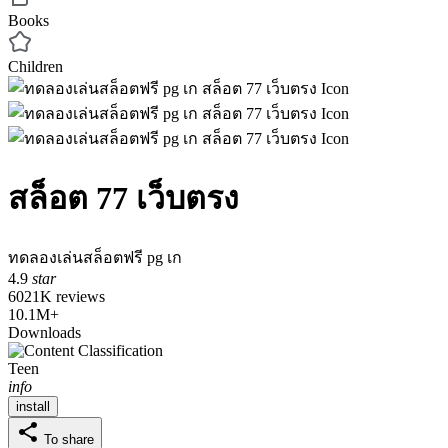
Books
Children
สล็อต 77 เว็บตรง
ทดลองเล่นสล็อตฟรี pg เก
4.9
star
6021K reviews
10.1M+
Downloads
Teen
info
install
To share