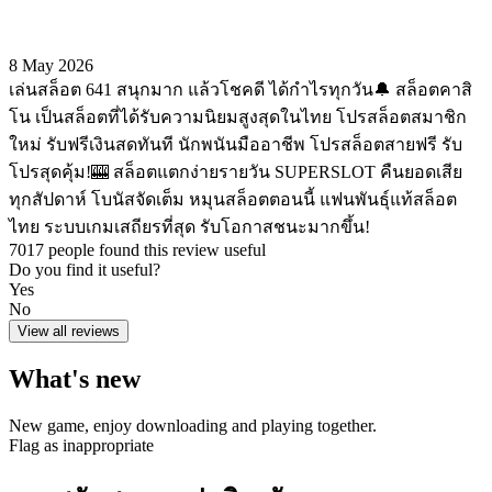
8 May 2026
เล่นสล็อต 641 สนุกมาก แล้วโชคดี ได้กำไรทุกวัน🔔 สล็อตคาสิ
โน เป็นสล็อตที่ได้รับความนิยมสูงสุดในไทย โปรสล็อตสมาชิก
ใหม่ รับฟรีเงินสดทันที นักพนันมืออาชีพ โปรสล็อตสายฟรี รับ
โปรสุดคุ้ม!🎰 สล็อตแตกง่ายรายวัน SUPERSLOT คืนยอดเสีย
ทุกสัปดาห์ โบนัสจัดเต็ม หมุนสล็อตตอนนี้ แฟนพันธุ์แท้สล็อต
ไทย ระบบเกมเสถียรที่สุด รับโอกาสชนะมากขึ้น!
7017 people found this review useful
Do you find it useful?
Yes
No
View all reviews
What's new
New game, enjoy downloading and playing together.
Flag as inappropriate