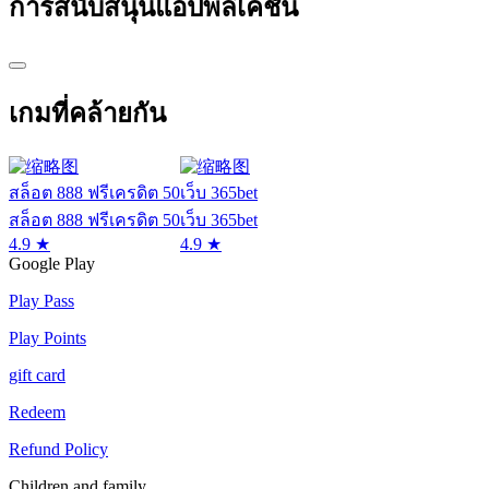
การสนับสนุนแอปพลิเคชัน
เกมที่คล้ายกัน
สล็อต 888 ฟรีเครดิต 50
เว็บ 365bet
สล็อต 888 ฟรีเครดิต 50
เว็บ 365bet
4.9 ★
4.9 ★
Google Play
Play Pass
Play Points
gift card
Redeem
Refund Policy
Children and family