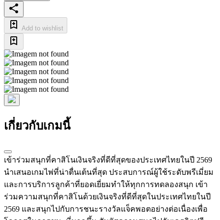
Add to wishlist
เกี่ยวกับเกมนี้
เข้าร่วมสนุกที่คาสิโนเงินจริงที่ดีที่สุดของประเทศไทยในปี 2569
นำเสนอเกมไพ่ที่น่าตื่นเต้นที่สุด ประสบการณ์ผู้ใช้ระดับพรีเมี่ยม
และการบริการลูกค้าที่ยอดเยี่ยมทำให้ทุกการทดลองสนุก เข้า
ร่วมความสนุกที่คาสิโนด้วยเงินจริงที่ดีที่สุดในประเทศไทยในปี
2569 และสนุกไปกับการชนะรางวัลแจ็คพอตอย่างต่อเนื่องเพื่อ