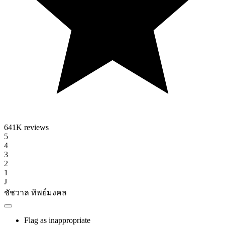
641K reviews
5
4
3
2
1
J
ชัชวาล ทิพย์มงคล
Flag as inappropriate