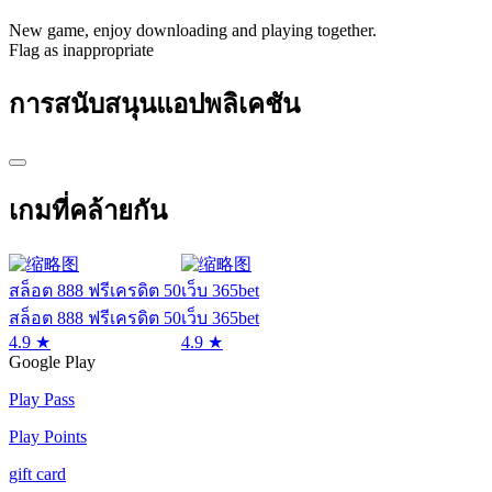
New game, enjoy downloading and playing together.
Flag as inappropriate
การสนับสนุนแอปพลิเคชัน
เกมที่คล้ายกัน
สล็อต 888 ฟรีเครดิต 50
เว็บ 365bet
สล็อต 888 ฟรีเครดิต 50
เว็บ 365bet
4.9 ★
4.9 ★
Google Play
Play Pass
Play Points
gift card