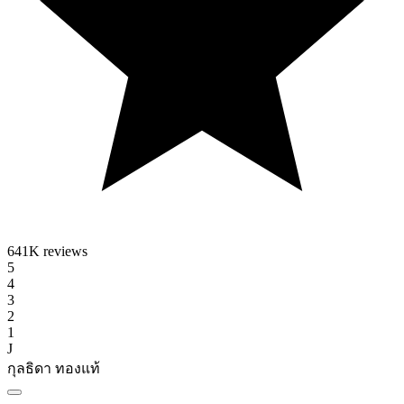
641K reviews
5
4
3
2
1
J
กุลธิดา ทองแท้